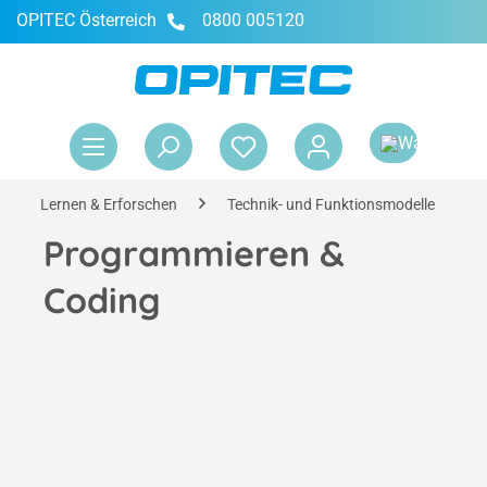
OPITEC Österreich
0800 005120
alt springen
War
Lernen & Erforschen
Technik- und Funktionsmodelle
Programmieren &
Coding