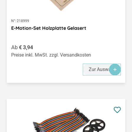
N°:
218999
E-Motion-Set Holzplatte Gelasert
Regulärer Preis:
Ab
€ 3,94
Preise inkl. MwSt. zzgl. Versandkosten
Zur Auswahl