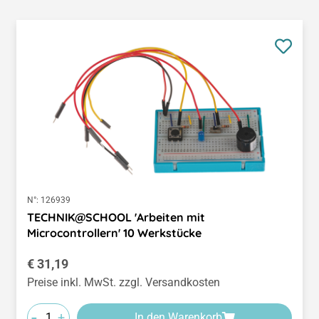
N°:
126939
TECHNIK@SCHOOL 'Arbeiten mit
Microcontrollern' 10 Werkstücke
Regulärer Preis:
€ 31,19
Preise inkl. MwSt. zzgl. Versandkosten
-
+
In den Warenkorb