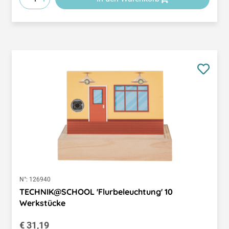
N°:
126940
TECHNIK@SCHOOL 'Flurbeleuchtung' 10
Werkstücke
Regulärer Preis:
€ 31,19