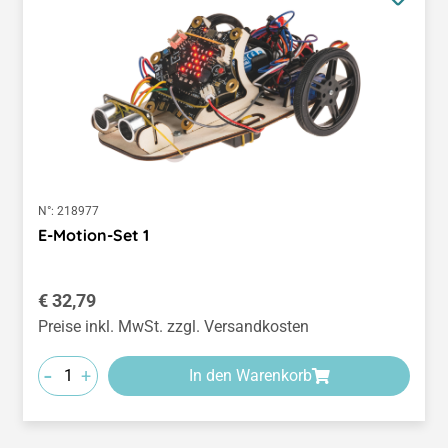
N°:
218977
E-Motion-Set 1
Regulärer Preis:
€ 32,79
Preise inkl. MwSt. zzgl. Versandkosten
-
+
In den Warenkorb