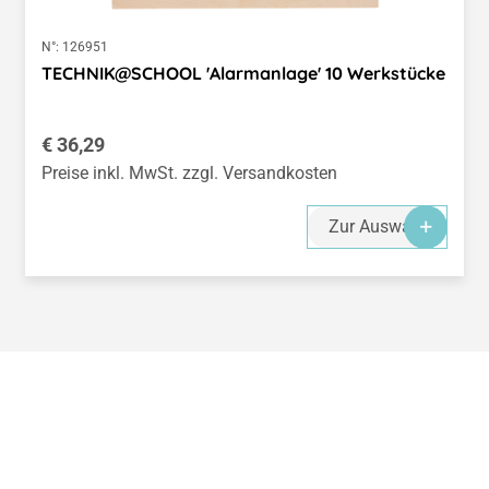
N°:
126951
TECHNIK@SCHOOL 'Alarmanlage' 10 Werkstücke
Regulärer Preis:
€ 36,29
Preise inkl. MwSt. zzgl. Versandkosten
Zur Auswahl