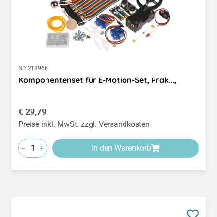
N°:
218966
Komponentenset für E-Motion-Set, Prak...,
Regulärer Preis:
€ 29,79
Preise inkl. MwSt. zzgl. Versandkosten
-
+
In den Warenkorb