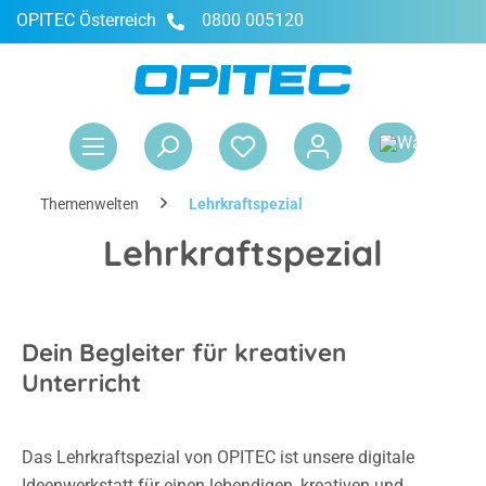
OPITEC Österreich
0800 005120
alt springen
War
Themenwelten
Lehrkraftspezial
Lehrkraftspezial
Dein Begleiter für kreativen
Unterricht
Das Lehrkraftspezial von OPITEC ist unsere digitale
Ideenwerkstatt für einen lebendigen, kreativen und