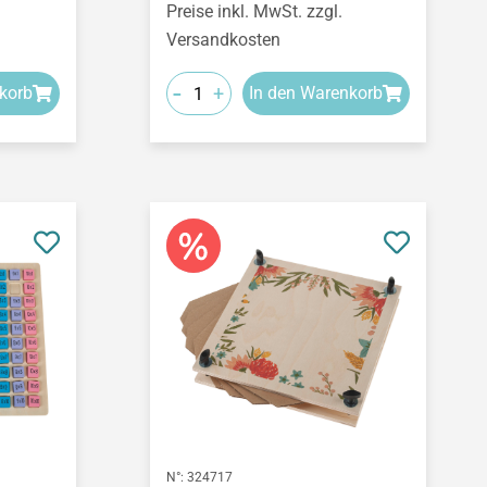
Preise inkl. MwSt. zzgl.
Versandkosten
-
+
korb
In den Warenkorb
N°:
324717