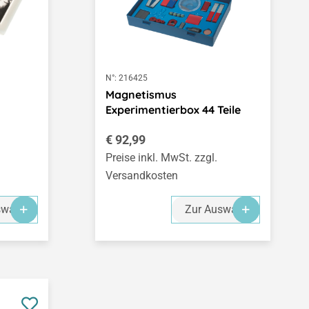
N°:
216425
Magnetismus
Experimentierbox 44 Teile
Regulärer Preis:
€ 92,99
Preise inkl. MwSt. zzgl.
Versandkosten
swahl
Zur Auswahl