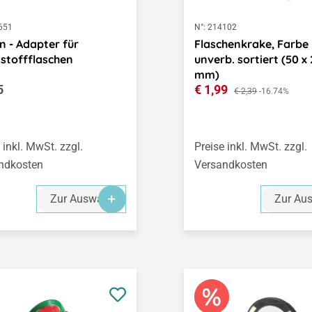
651
N°:
214102
n - Adapter für
Flaschenkrake, Farbe
stoffflaschen
unverb. sortiert (50 x
mm)
ärer Preis:
Verkaufspreis:
5
€ 1,99
Regulärer Preis:
€ 2,39
-16.74%
 inkl. MwSt. zzgl.
Preise inkl. MwSt. zzgl.
ndkosten
Versandkosten
Zur Auswahl
Zur Au