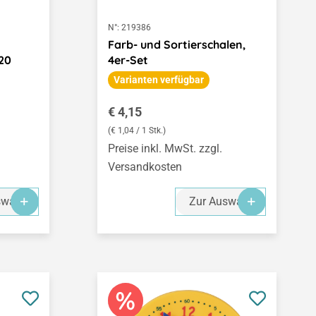
N°:
219386
Farb- und Sortierschalen,
 20
4er-Set
Varianten verfügbar
Regulärer Preis:
€ 4,15
(€ 1,04 / 1 Stk.)
Preise inkl. MwSt. zzgl.
Versandkosten
swahl
Zur Auswahl