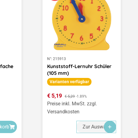
N°:
215913
-fache
Kunststoff-Lernuhr Schüler
(105 mm)
Varianten verfügbar
Verkaufspreis:
€ 5,19
Regulärer Preis:
€ 5,29
-1.89%
Preise inkl. MwSt. zzgl.
Versandkosten
korb
Zur Auswahl