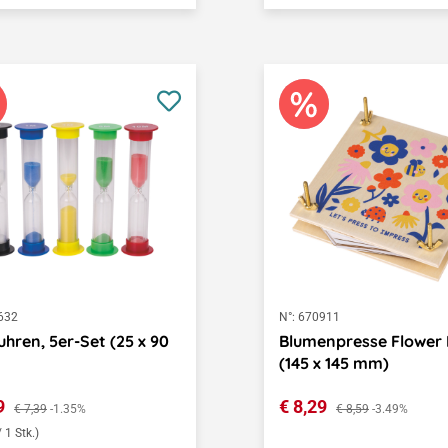
632
N°:
670911
hren, 5er-Set (25 x 90
Blumenpresse Flower 
(145 x 145 mm)
ufspreis:
Verkaufspreis:
29
Regulärer Preis:
€ 8,29
Regulärer Preis:
€ 7,39
-1.35%
€ 8,59
-3.49%
/ 1 Stk.)