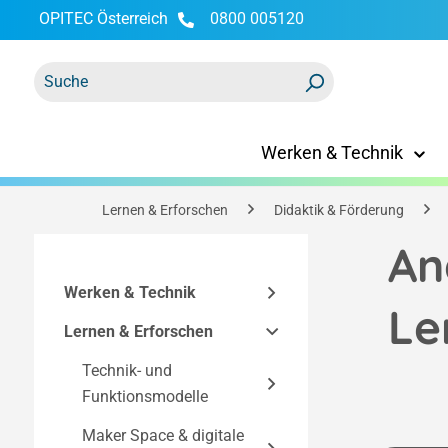
OPITEC Österreich
0800 005120
springen
Zur Hauptnavigation springen
Werken & Technik
Lernen & Erforschen
Didaktik & Förderung
An
Werken & Technik
Le
Lernen & Erforschen
Bausätze
Technisches Zubehör
Technik- und
Easy-Line Bausätze
Funktionsmodelle
Bausätze nach
Werkzeuge &
Bausatzkomponenten
Technik
Einrichtung
Maker Space & digitale
Strom & Elektronik
Elektronik