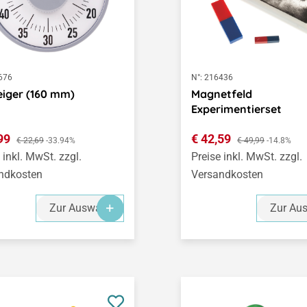
676
N°:
216436
eiger (160 mm)
Magnetfeld
Experimentierset
ufspreis:
Verkaufspreis:
,99
Regulärer Preis:
€ 42,59
Regulärer Preis:
€ 22,69
-33.94%
€ 49,99
-14.8%
 inkl. MwSt. zzgl.
Preise inkl. MwSt. zzgl.
ndkosten
Versandkosten
Zur Auswahl
Zur Au