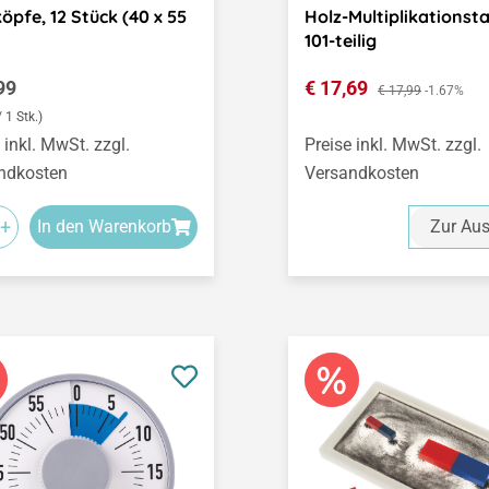
öpfe, 12 Stück (40 x 55
Holz-Multiplikationsta
101-teilig
ärer Preis:
Verkaufspreis:
99
€ 17,69
Regulärer Preis:
€ 17,99
-1.67%
/ 1 Stk.)
 inkl. MwSt. zzgl.
Preise inkl. MwSt. zzgl.
ndkosten
Versandkosten
+
In den Warenkorb
Zur Au