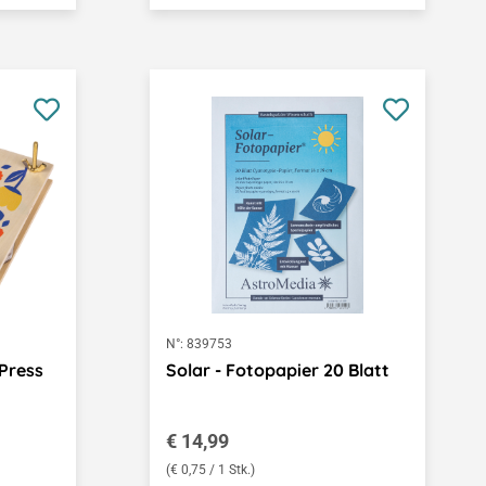
N°:
839753
Press
Solar - Fotopapier 20 Blatt
Regulärer Preis:
€ 14,99
(€ 0,75 / 1 Stk.)