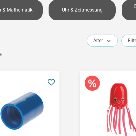
n & Mathematik
Uhr & Zeitmessung
Alter
Filt
e