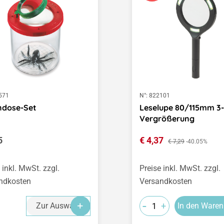
571
N°:
822101
ndose-Set
Leselupe 80/115mm 3
Vergrößerung
ärer Preis:
Verkaufspreis:
5
€ 4,37
Regulärer Preis:
€ 7,29
-40.05%
 inkl. MwSt. zzgl.
Preise inkl. MwSt. zzgl.
ndkosten
Versandkosten
-
+
Zur Auswahl
In den Waren