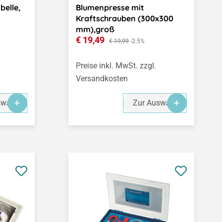
belle,
Blumenpresse mit
Kraftschrauben (300x300
mm),groß
Verkaufspreis:
€ 19,49
Regulärer Preis:
€ 19,99
-2.5%
Preise inkl. MwSt. zzgl.
Versandkosten
swahl
Zur Auswahl