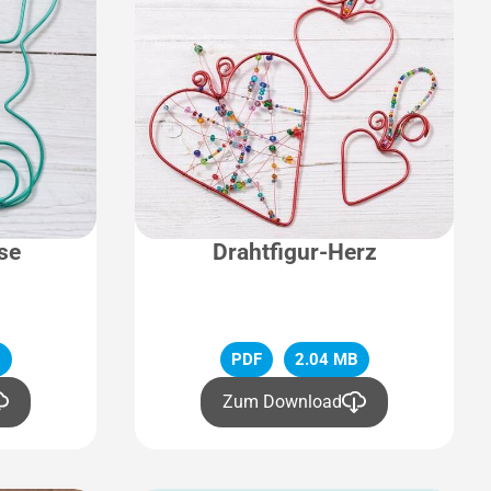
se
Drahtfigur-Herz
B
PDF
2.04 MB
Zum Download