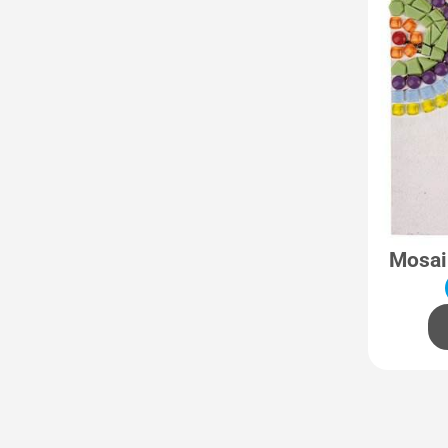
gestalten
Papiervögel
Perspektivische Bilder
Geometrische Körper
aus Papier
3D-Blätter aus Papier
Windlichter nach
Vincent van Gogh
Mosai
Mosaik-Baum im Stil
von Kandinsky
Windlicht im Stil von
Henri Matisse
Fadenbild Wassily
Kandinsky