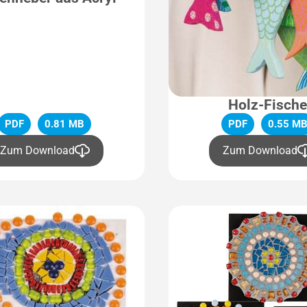
Holz-Fisch
PDF
0.81 MB
PDF
0.55 M
Zum Download
Zum Download