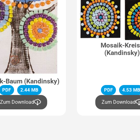
Mosaik-Krei
(Kandinsky)
k-Baum (Kandinsky)
PDF
2.44 MB
PDF
4.53 M
Zum Download
Zum Download