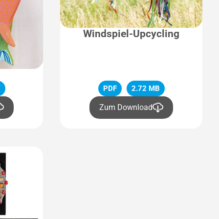
Windspiel-Upcycling
e
B
PDF
2.72 MB
Zum Download