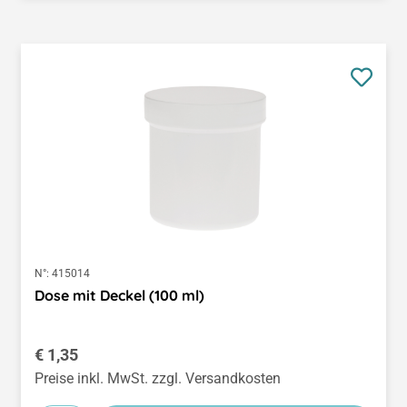
N°:
415014
Dose mit Deckel (100 ml)
Regulärer Preis:
€ 1,35
Preise inkl. MwSt. zzgl. Versandkosten