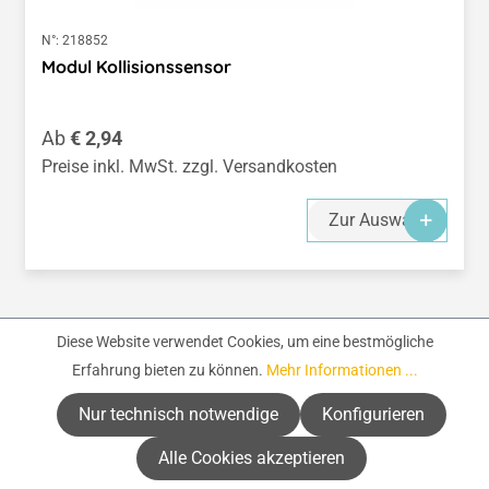
N°:
218852
Modul Kollisionssensor
Regulärer Preis:
Ab
€ 2,94
Preise inkl. MwSt. zzgl. Versandkosten
Zur Auswahl
Diese Website verwendet Cookies, um eine bestmögliche
Seite
Seite
Seite
Seite
Seite
1
2
3
4
5
Erfahrung bieten zu können.
Mehr Informationen ...
Nur technisch notwendige
Konfigurieren
Alle Cookies akzeptieren