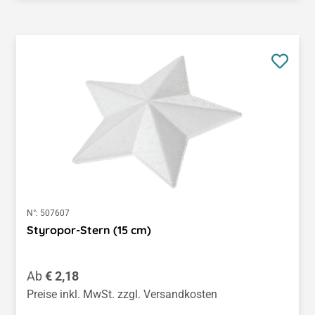
N°:
507607
Styropor-Stern (15 cm)
Regulärer Preis:
Ab
€ 2,18
Preise inkl. MwSt. zzgl. Versandkosten