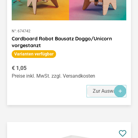
N°:
674742
Cardboard Robot Bausatz Doggo/Unicorn
vorgestanzt
Varianten verfügbar
Regulärer Preis:
€ 1,05
Preise inkl. MwSt. zzgl. Versandkosten
Zur Auswahl