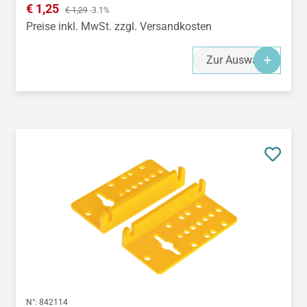
Verkaufspreis:
€ 1,25
Regulärer Preis:
€ 1,29
-3.1%
Preise inkl. MwSt. zzgl. Versandkosten
Zur Auswahl
N°:
842114