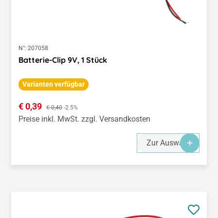
N°:
207058
Batterie-Clip 9V, 1 Stück
Varianten verfügbar
Verkaufspreis:
€ 0,39
Regulärer Preis:
€ 0,40
-2.5%
Preise inkl. MwSt. zzgl. Versandkosten
Zur Auswahl