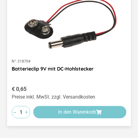
N°:
218704
Batterieclip 9V mit DC-Hohlstecker
Regulärer Preis:
€ 0,65
Preise inkl. MwSt. zzgl. Versandkosten
-
+
In den Warenkorb