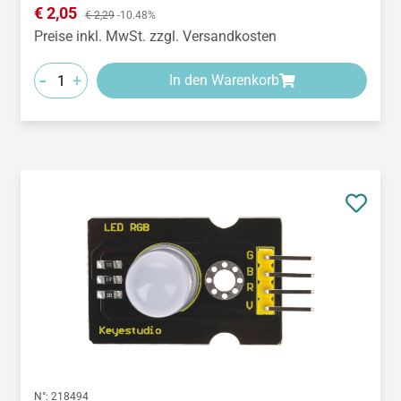
Verkaufspreis:
€ 2,05
Regulärer Preis:
€ 2,29
-10.48%
Preise inkl. MwSt. zzgl. Versandkosten
-
+
In den Warenkorb
N°:
218494