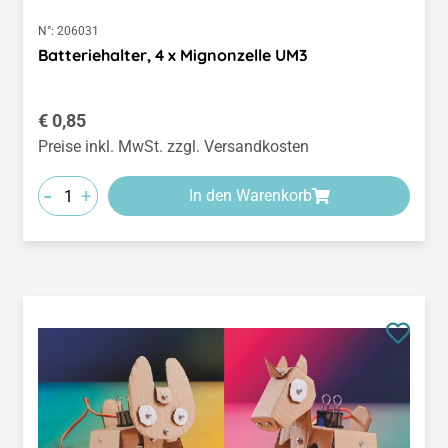
N°:
206031
Batteriehalter, 4 x Mignonzelle UM3
Regulärer Preis:
€ 0,85
Preise inkl. MwSt. zzgl. Versandkosten
-
+
In den Warenkorb