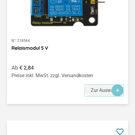
N°:
218564
Relaismodul 5 V
Regulärer Preis:
Ab
€ 2,84
Preise inkl. MwSt. zzgl. Versandkosten
Zur Auswahl