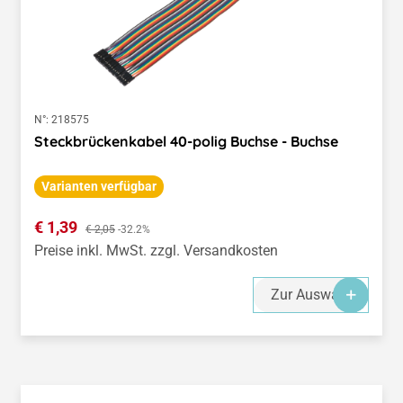
N°:
218575
Steckbrückenkabel 40-polig Buchse - Buchse
Varianten verfügbar
Verkaufspreis:
€ 1,39
Regulärer Preis:
€ 2,05
-32.2%
Preise inkl. MwSt. zzgl. Versandkosten
Zur Auswahl