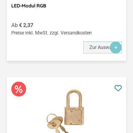
LED-Modul RGB
Regulärer Preis:
Ab
€ 2,37
Preise inkl. MwSt. zzgl. Versandkosten
Zur Auswahl