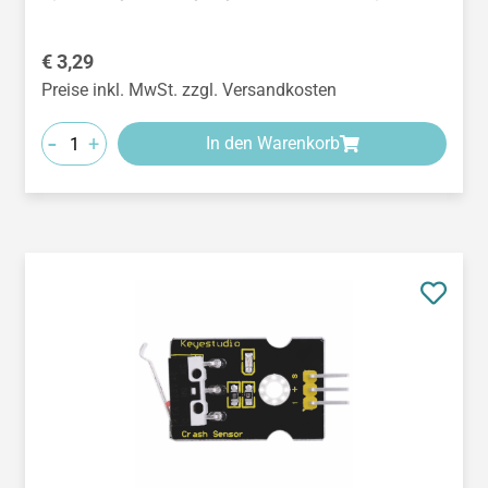
Regulärer Preis:
€ 3,29
Preise inkl. MwSt. zzgl. Versandkosten
-
+
In den Warenkorb