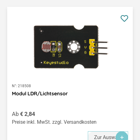
N°:
218508
Modul LDR/Lichtsensor
Regulärer Preis:
Ab
€ 2,84
Preise inkl. MwSt. zzgl. Versandkosten
Zur Auswahl