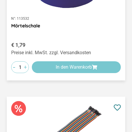
N°:
113532
Mörtelschale
Regulärer Preis:
€ 1,79
Preise inkl. MwSt. zzgl. Versandkosten
-
+
In den Warenkorb