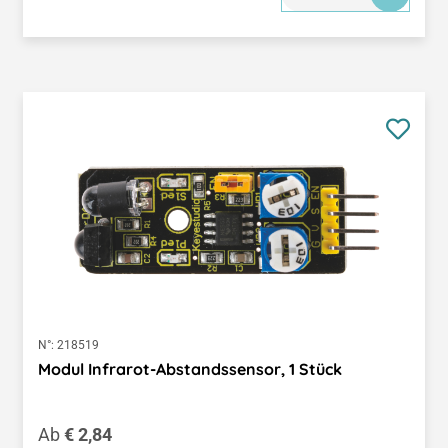
N°:
218519
Modul Infrarot-Abstandssensor, 1 Stück
Regulärer Preis:
Ab
€ 2,84