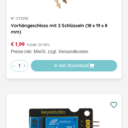
N°:
215290
Vorhängeschloss mit 2 Schlüsseln (18 x 19 x 8
mm)
Verkaufspreis:
€ 1,99
Regulärer Preis:
€ 2,49
-20.08%
Preise inkl. MwSt. zzgl. Versandkosten
-
+
In den Warenkorb