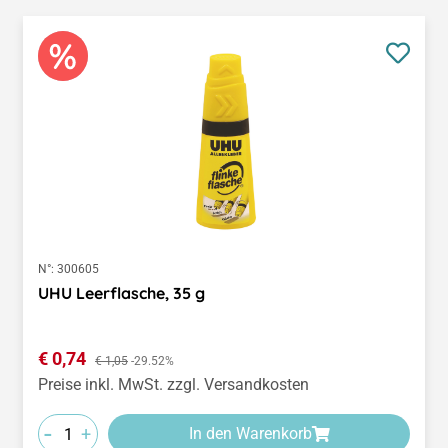
N°:
300605
UHU Leerflasche, 35 g
Verkaufspreis:
€ 0,74
Regulärer Preis:
€ 1,05
-29.52%
Preise inkl. MwSt. zzgl. Versandkosten
-
+
In den Warenkorb