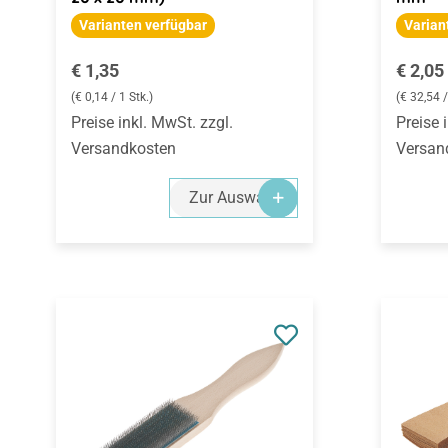
Varianten verfügbar
Varian
Regulärer Preis:
Regulä
€ 1,35
€ 2,05
(€ 0,14 / 1 Stk.)
(€ 32,54 
Preise inkl. MwSt. zzgl.
Preise 
Versandkosten
Versan
Zur Auswahl