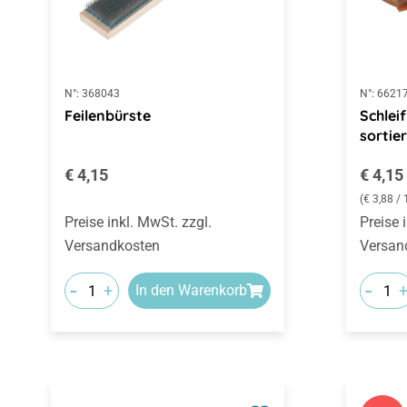
N°:
368043
N°:
6621
Feilenbürste
Schlei
sortier
Regulärer Preis:
Regulä
€ 4,15
€ 4,15
(€ 3,88 /
Preise inkl. MwSt. zzgl.
Preise 
Versandkosten
Versan
-
-
+
In den Warenkorb