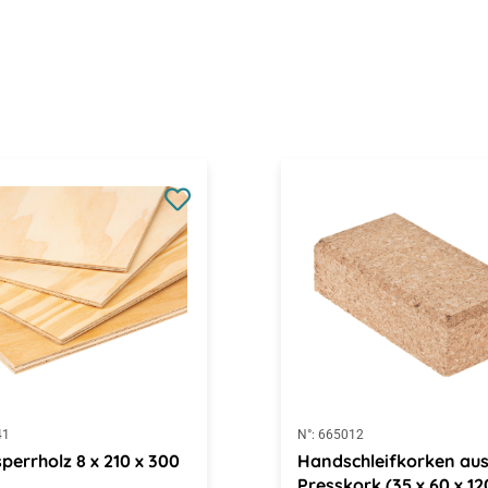
41
N°:
665012
sperrholz 8 x 210 x 300
Handschleifkorken au
Presskork (35 x 60 x 1