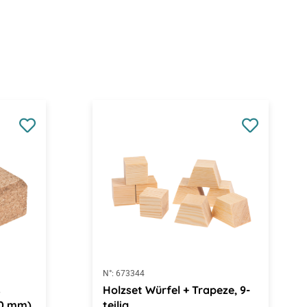
N°:
673344
s
Holzset Würfel + Trapeze, 9-
20 mm)
teilig