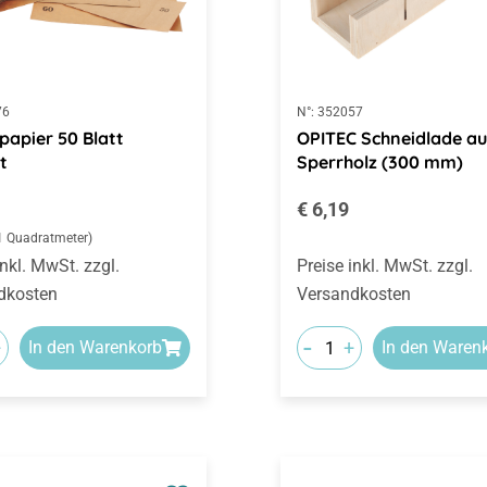
76
N°:
352057
fpapier 50 Blatt
OPITEC Schneidlade au
t
Sperrholz (300 mm)
rer Preis:
Regulärer Preis:
€ 6,19
 1 Quadratmeter)
inkl. MwSt. zzgl.
Preise inkl. MwSt. zzgl.
dkosten
Versandkosten
-
+
+
In den Warenkorb
In den Waren