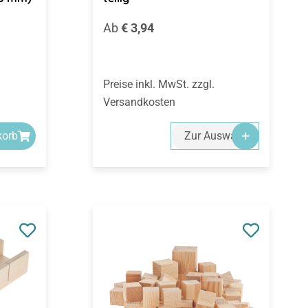
Regulärer Preis:
Ab
€ 3,94
Preise inkl. MwSt. zzgl.
Versandkosten
korb
Zur Auswahl