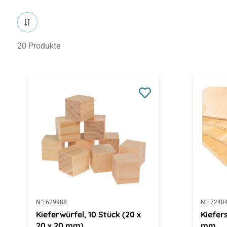
20 Produkte
N°:
629988
N°:
7240
Kieferwürfel, 10 Stück (20 x
Kiefer
20 x 20 mm)
mm