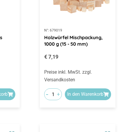
N°:
679019
s
Holzwürfel Mischpackung,
1000 g (15 - 50 mm)
Regulärer Preis:
€ 7,19
Preise inkl. MwSt. zzgl.
Versandkosten
-
+
korb
In den Warenkorb