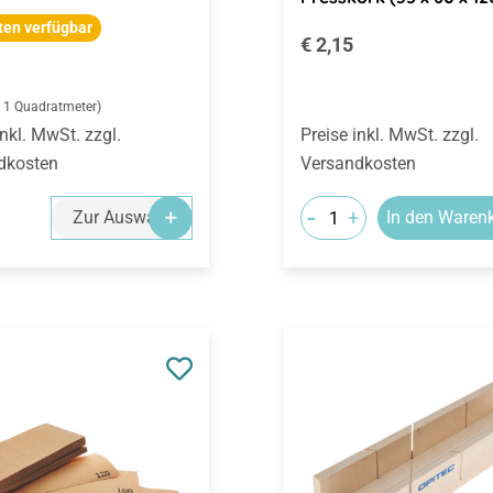
ten verfügbar
Regulärer Preis:
€ 2,15
rer Preis:
/ 1 Quadratmeter)
inkl. MwSt. zzgl.
Preise inkl. MwSt. zzgl.
dkosten
Versandkosten
-
+
Zur Auswahl
In den Waren