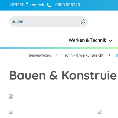
OPITEC Österreich
0800 005120
springen
Zur Hauptnavigation springen
Werken & Technik
Themenwelten
Technik & Werkunterricht
B
Bauen & Konstruie