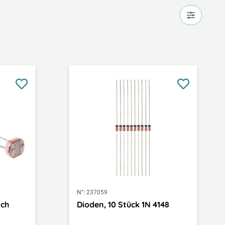
N°:
237059
ich
Dioden, 10 Stück 1N 4148