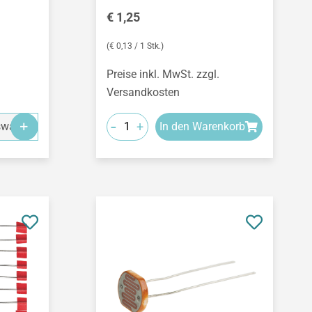
Regulärer Preis:
€ 1,25
(€ 0,13 / 1 Stk.)
Preise inkl. MwSt. zzgl.
Versandkosten
-
+
swahl
In den Warenkorb