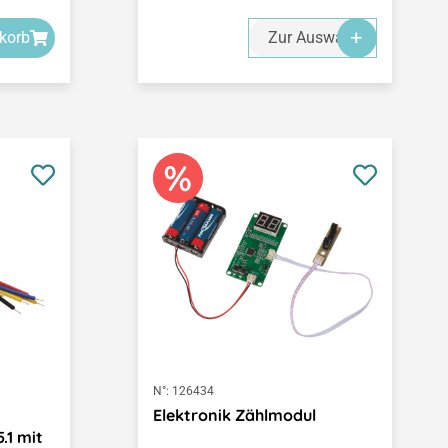
korb
Zur Auswahl
N°:
126434
Elektronik Zählmodul
.1 mit