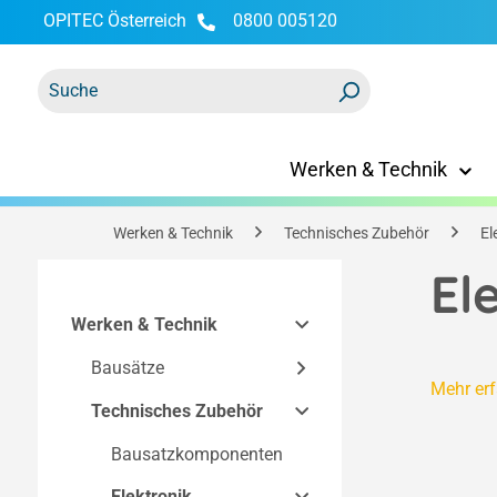
OPITEC Österreich
0800 005120
springen
Zur Hauptnavigation springen
Werken & Technik
Werken & Technik
Technisches Zubehör
El
El
Werken & Technik
Bausätze
Mehr er
Technisches Zubehör
Easy-Line Bausätze
Bausätze nach
Bausatzkomponenten
Technik
Elektronik