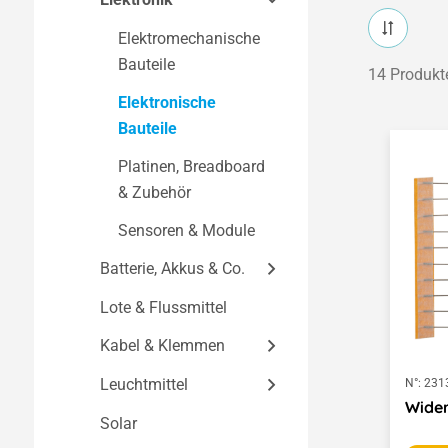
Bausätze nach
Holzbearbeitung
Elektromechanische
Themen
Elektronik &
Bauteile
14 Produkt
Elektromechanik
Fahrzeugmodelle
Elektronische
Metallbearbeitung &
Flugmodelle
Bauteile
Blechbearbeitung
Schiffsmodelle
Platinen, Breadboard
Kunststoffbearbeitung
& Zubehör
Funktionsmodelle
& Acrylbearbeitung
Sensoren & Module
BNE - Bildung für
Batterie, Akkus & Co.
nachhaltige
Entwicklung
Lote & Flussmittel
Batterien & Akkus
Uhren, Lampen &
Kabel & Klemmen
Ladegeräte &
Alltagshelfer
Netzgeräte
Leuchtmittel
Schaltdrähte & Litzen
N°:
231
Konstruktionsbaukästen
Wider
Batteriehalter &
Stecker, Buchsen &
Solar
LED & Lämpchen
Saisonale Bausätze
Zubehör