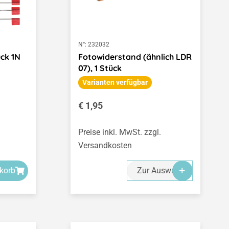
N°:
232032
ück 1N
Fotowiderstand (ähnlich LDR
07), 1 Stück
Varianten verfügbar
Regulärer Preis:
€ 1,95
Preise inkl. MwSt. zzgl.
Versandkosten
korb
Zur Auswahl