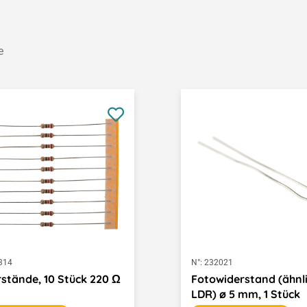
e
314
N°:
232021
stände, 10 Stück 220 Ω
Fotowiderstand (ähnl
LDR) ø 5 mm, 1 Stück