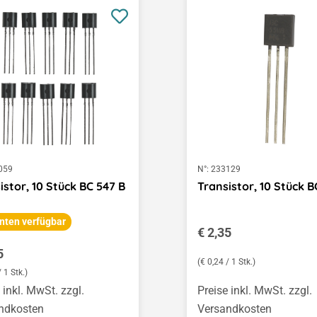
059
N°:
233129
istor, 10 Stück BC 547 B
Transistor, 10 Stück B
nten verfügbar
Regulärer Preis:
€ 2,35
ärer Preis:
5
(€ 0,24 / 1 Stk.)
/ 1 Stk.)
 inkl. MwSt. zzgl.
Preise inkl. MwSt. zzgl.
ndkosten
Versandkosten