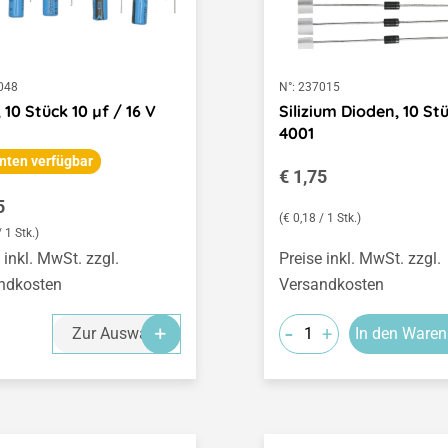
048
N°:
237015
 10 Stück 10 µf / 16 V
Silizium Dioden, 10 St
4001
nten verfügbar
Regulärer Preis:
€ 1,75
ärer Preis:
5
(€ 0,18 / 1 Stk.)
/ 1 Stk.)
 inkl. MwSt. zzgl.
Preise inkl. MwSt. zzgl.
ndkosten
Versandkosten
-
+
Zur Auswahl
In den Waren