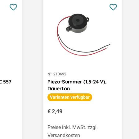
N°:
210692
C 557
Piezo-Summer (1,5-24 V),
Dauerton
Varianten verfügbar
Regulärer Preis:
€ 2,49
Preise inkl. MwSt. zzgl.
Versandkosten