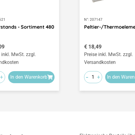
621
N°:
207147
stands - Sortiment 480
Peltier-/Thermoelem
ärer Preis:
Regulärer Preis:
09
€ 18,49
 inkl. MwSt. zzgl.
Preise inkl. MwSt. zzgl.
ndkosten
Versandkosten
-
+
+
In den Warenkorb
In den Waren