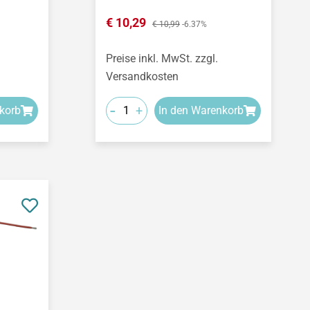
Verkaufspreis:
€ 10,29
Regulärer Preis:
€ 10,99
-6.37%
Preise inkl. MwSt. zzgl.
Versandkosten
-
+
korb
In den Warenkorb