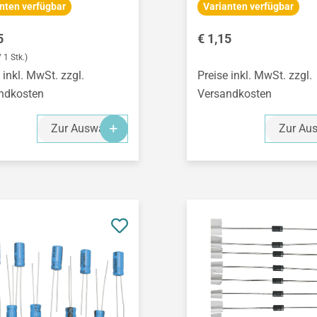
nten verfügbar
Varianten verfügbar
ärer Preis:
Regulärer Preis:
5
€ 1,15
/ 1 Stk.)
 inkl. MwSt. zzgl.
Preise inkl. MwSt. zzgl.
ndkosten
Versandkosten
Zur Auswahl
Zur Au