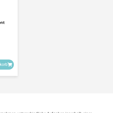
ent
korb