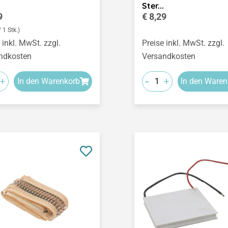
Ster...
ärer Preis:
Regulärer Preis:
9
€ 8,29
/ 1 Stk.)
 inkl. MwSt. zzgl.
Preise inkl. MwSt. zzgl.
ndkosten
Versandkosten
-
+
+
In den Warenkorb
In den Waren