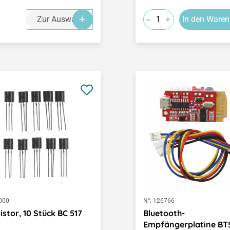
-
+
Zur Auswahl
In den Waren
000
N°:
126766
istor, 10 Stück BC 517
Bluetooth-
Empfängerplatine BT5