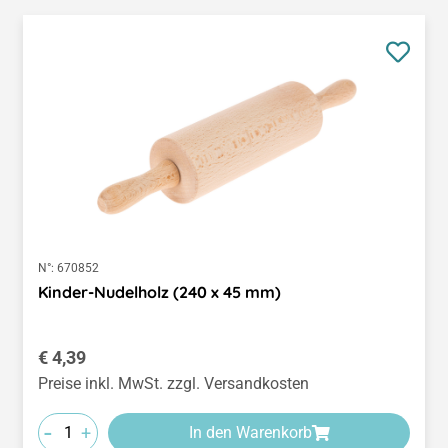
N°:
670852
Kinder-Nudelholz (240 x 45 mm)
Regulärer Preis:
€ 4,39
Preise inkl. MwSt. zzgl. Versandkosten
-
+
In den Warenkorb