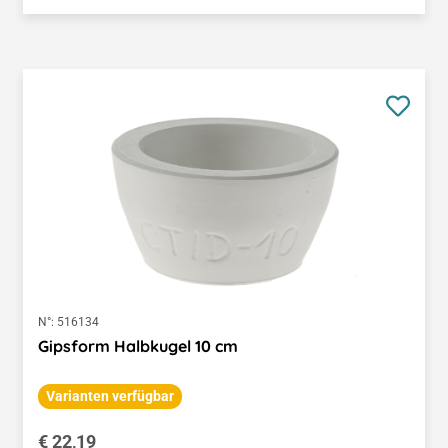
N°:
516134
Gipsform Halbkugel 10 cm
Varianten verfügbar
Regulärer Preis:
€ 22,19