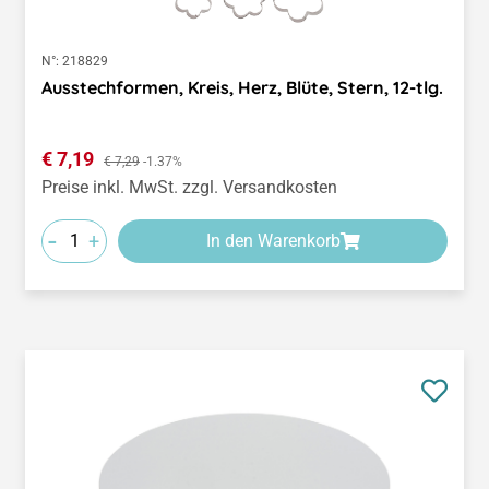
N°:
218829
Ausstechformen, Kreis, Herz, Blüte, Stern, 12-tlg.
Verkaufspreis:
€ 7,19
Regulärer Preis:
€ 7,29
-1.37%
Preise inkl. MwSt. zzgl. Versandkosten
-
+
In den Warenkorb