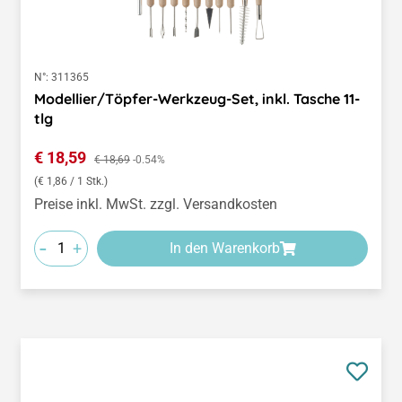
N°:
311365
Modellier/Töpfer-Werkzeug-Set, inkl. Tasche 11-
tlg
Verkaufspreis:
€ 18,59
Regulärer Preis:
€ 18,69
-0.54%
(€ 1,86 / 1 Stk.)
Preise inkl. MwSt. zzgl. Versandkosten
-
+
In den Warenkorb