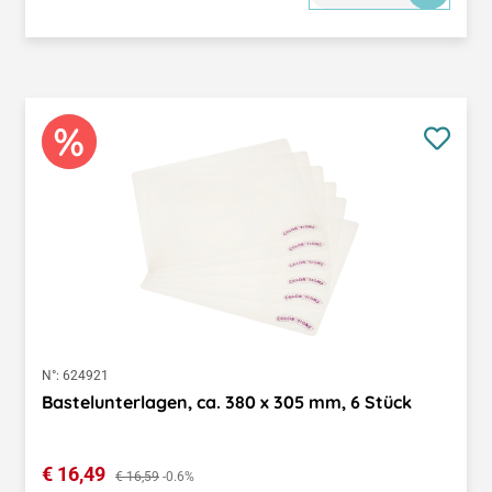
N°:
624921
Bastelunterlagen, ca. 380 x 305 mm, 6 Stück
Verkaufspreis:
€ 16,49
Regulärer Preis:
€ 16,59
-0.6%