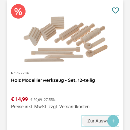
N°:
627284
Holz Modellierwerkzeug - Set, 12-teilig
Verkaufspreis:
€ 14,99
Regulärer Preis:
€ 20,69
-27.55%
Preise inkl. MwSt. zzgl. Versandkosten
Zur Auswahl