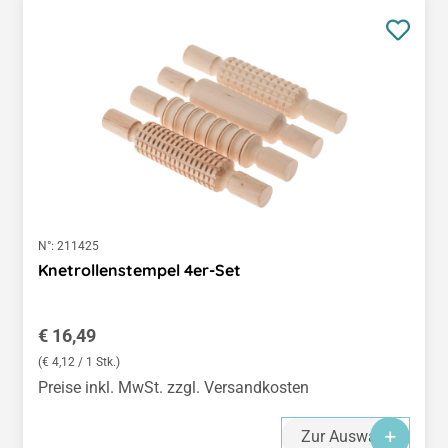
N°:
211425
Knetrollenstempel 4er-Set
Regulärer Preis:
€ 16,49
(€ 4,12 / 1 Stk.)
Preise inkl. MwSt. zzgl. Versandkosten
Zur Auswahl