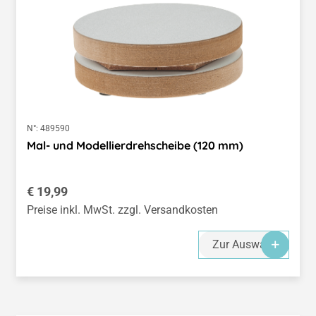
N°:
489590
Mal- und Modellierdrehscheibe (120 mm)
Regulärer Preis:
€ 19,99
Preise inkl. MwSt. zzgl. Versandkosten
Zur Auswahl