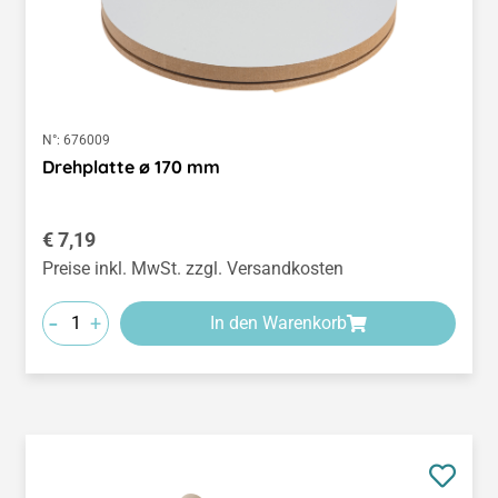
N°:
676009
Drehplatte ø 170 mm
Regulärer Preis:
€ 7,19
Preise inkl. MwSt. zzgl. Versandkosten
-
+
In den Warenkorb