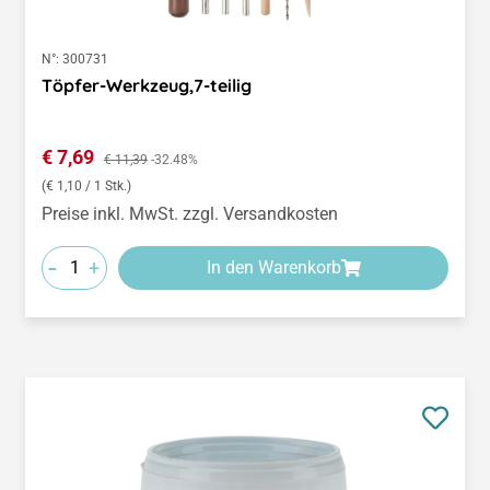
N°:
300731
Töpfer-Werkzeug,7-teilig
Verkaufspreis:
€ 7,69
Regulärer Preis:
€ 11,39
-32.48%
(€ 1,10 / 1 Stk.)
Preise inkl. MwSt. zzgl. Versandkosten
-
+
In den Warenkorb