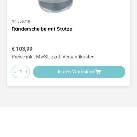
N°:
556718
Ränderscheibe mit Stütze
Regulärer Preis:
€ 103,99
Preise inkl. MwSt. zzgl. Versandkosten
-
+
In den Warenkorb