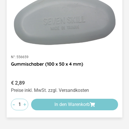
N°:
556659
Gummischaber (100 x 50 x 4 mm)
Regulärer Preis:
€ 2,89
Preise inkl. MwSt. zzgl. Versandkosten
-
+
In den Warenkorb