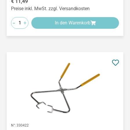
Regulärer Preis:
€ 11,49
Preise inkl. MwSt. zzgl. Versandkosten
-
+
In den Warenkorb
N°:
330422