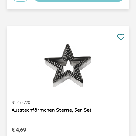
N°:
672728
Ausstechförmchen Sterne, 5er-Set
Regulärer Preis:
€ 4,69