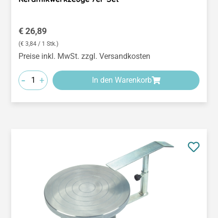
Regulärer Preis:
€ 26,89
(€ 3,84 / 1 Stk.)
Preise inkl. MwSt. zzgl. Versandkosten
-
+
In den Warenkorb