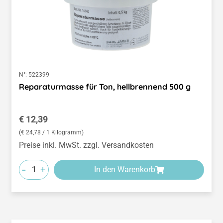
N°:
522399
Reparaturmasse für Ton, hellbrennend 500 g
Regulärer Preis:
€ 12,39
(€ 24,78 / 1 Kilogramm)
Preise inkl. MwSt. zzgl. Versandkosten
-
+
In den Warenkorb