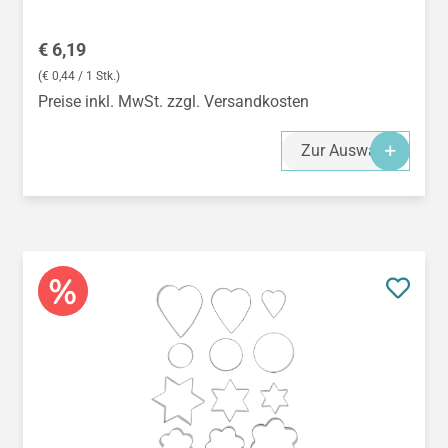
Regulärer Preis:
€ 6,19
(€ 0,44 / 1 Stk.)
Preise inkl. MwSt. zzgl. Versandkosten
Zur Auswahl