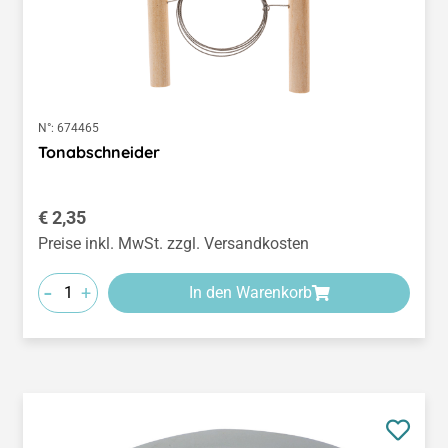
N°:
674465
Tonabschneider
Regulärer Preis:
€ 2,35
Preise inkl. MwSt. zzgl. Versandkosten
-
+
In den Warenkorb