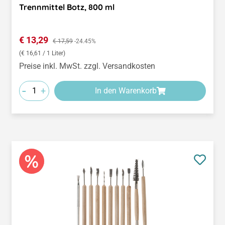
Trennmittel Botz, 800 ml
Verkaufspreis:
€ 13,29
Regulärer Preis:
€ 17,59
-24.45%
(€ 16,61 / 1 Liter)
Preise inkl. MwSt. zzgl. Versandkosten
-
+
In den Warenkorb