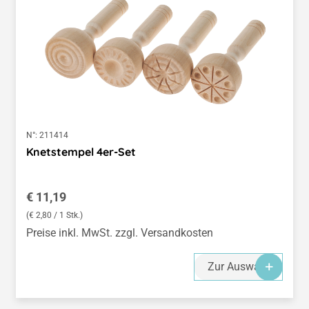
N°:
211414
Knetstempel 4er-Set
Regulärer Preis:
€ 11,19
(€ 2,80 / 1 Stk.)
Preise inkl. MwSt. zzgl. Versandkosten
Zur Auswahl