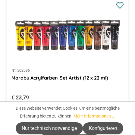
N°:
502096
Marabu Acrylfarben-Set Artist (12 x 22 ml)
Regulärer Preis:
€ 23,79
Diese Website verwendet Cookies, um eine bestmögliche
(€ 90,11 / 1 Liter)
Erfahrung bieten zu können.
Mehr Informationen ...
Preise inkl. MwSt. zzgl. Versandkosten
Nur technisch notwendige
Konfigurieren
Zur Auswahl
Alle Cookies akzeptieren