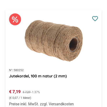
N°:
580252
Jutekordel, 100 m natur (2 mm)
Verkaufspreis:
€ 7,19
Regulärer Preis:
€ 7,29
-1.37%
(€ 0,07 / 1 Meter)
Preise inkl. MwSt. zzgl. Versandkosten