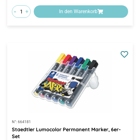
-
+
In den Warenkorb
N°:
664181
Staedtler Lumocolor Permanent Marker, 6er-
Set