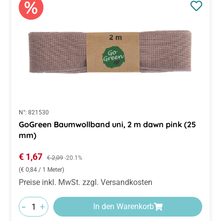
N°:
821530
GoGreen Baumwollband uni, 2 m dawn pink (25
mm)
Verkaufspreis:
€ 1,67
Regulärer Preis:
€ 2,09
-20.1%
(€ 0,84 / 1 Meter)
Preise inkl. MwSt. zzgl. Versandkosten
-
+
In den Warenkorb