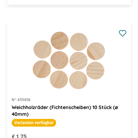
N°:
655456
Weichholzräder (Fichtenscheiben) 10 Stück (ø
40mm)
Varianten verfügbar
Regulärer Preis:
€ 1,75