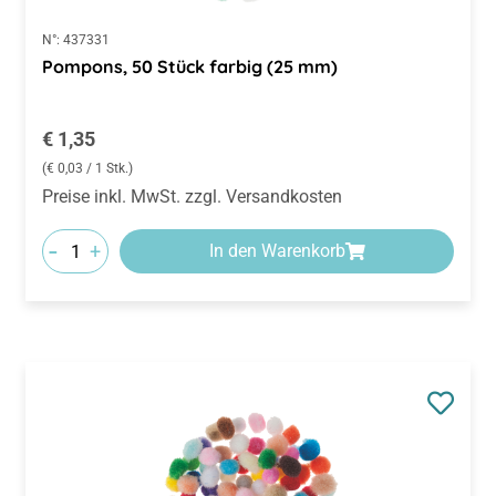
N°:
437331
Pompons, 50 Stück farbig (25 mm)
Regulärer Preis:
€ 1,35
(€ 0,03 / 1 Stk.)
Preise inkl. MwSt. zzgl. Versandkosten
-
+
In den Warenkorb