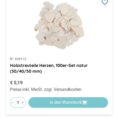
N°:
639113
Holzstreuteile Herzen, 100er-Set natur
(30/40/50 mm)
Regulärer Preis:
€ 5,19
Preise inkl. MwSt. zzgl. Versandkosten
-
+
In den Warenkorb