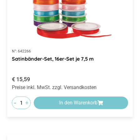
N°:
642266
Satinbänder-Set, 16er-Set je 7,5 m
Regulärer Preis:
€ 15,59
Preise inkl. MwSt. zzgl. Versandkosten
-
+
In den Warenkorb