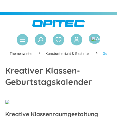
OPITEC Österreich
0800 005120
alt springen
War
Themenwelten
Kunstunterricht & Gestalten
Geburts
Kreativer Klassen-
Geburtstagskalender
Kreative Klassenraumgestaltung