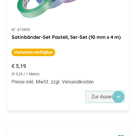
N°:
673850
Satinbänder-Set Pastell, 5er-Set (10 mm x 4 m)
Varianten verfügbar
Regulärer Preis:
€ 5,19
(€ 0,26 / 1 Meter)
Preise inkl. MwSt. zzgl. Versandkosten
Zur Auswahl