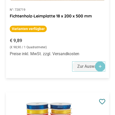
N°:
728719
Fichtenholz-Leimplatte 18 x 200 x 500 mm
Varianten verfügbar
Regulärer Preis:
€ 9,89
(€ 98,90 / 1 Quadratmeter)
Preise inkl. MwSt. zzgl. Versandkosten
Zur Auswahl