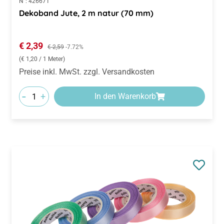
Dekoband Jute, 2 m natur (70 mm)
Verkaufspreis:
€ 2,39
Regulärer Preis:
€ 2,59
-7.72%
(€ 1,20 / 1 Meter)
Preise inkl. MwSt. zzgl. Versandkosten
-
+
In den Warenkorb