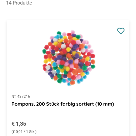
N°:
437216
Pompons, 200 Stück farbig sortiert (10 mm)
Regulärer Preis:
€ 1,35
(€ 0,01 / 1 Stk.)
Preise inkl. MwSt. zzgl. Versandkosten