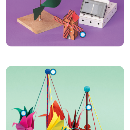
Regulärer Preis:
€
6
,
4