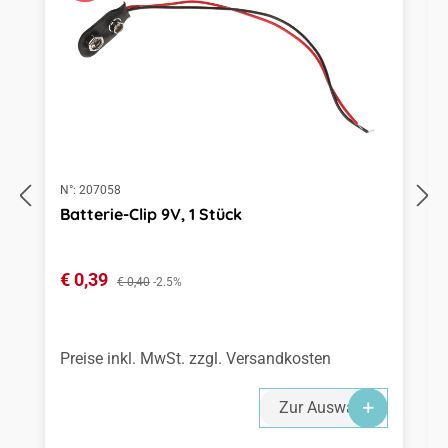
N°:
207058
Batterie-Clip 9V, 1 Stück
Verkaufspreis:
€ 0,39
Regulärer Preis:
€ 0,40
-2.5%
Preise inkl. MwSt. zzgl. Versandkosten
Zur Auswahl