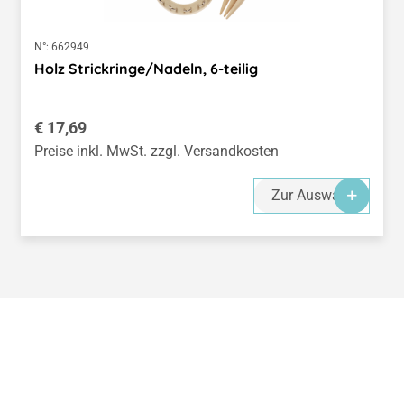
N°:
662949
Holz Strickringe/Nadeln, 6-teilig
Regulärer Preis:
€ 17,69
Preise inkl. MwSt. zzgl. Versandkosten
Zur Auswahl