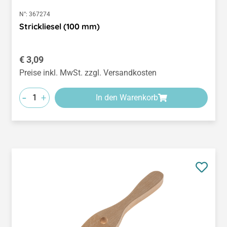
N°:
367274
Strickliesel (100 mm)
Regulärer Preis:
€ 3,09
Preise inkl. MwSt. zzgl. Versandkosten
-
+
In den Warenkorb