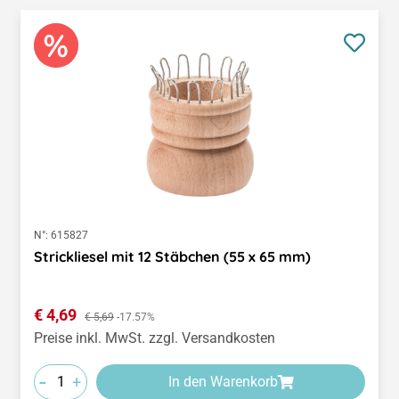
N°:
615827
Strickliesel mit 12 Stäbchen (55 x 65 mm)
Verkaufspreis:
€ 4,69
Regulärer Preis:
€ 5,69
-17.57%
Preise inkl. MwSt. zzgl. Versandkosten
-
+
In den Warenkorb