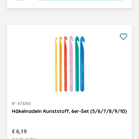
N°:
673263
Häkelnadeln Kunststoff, 6er-Set (5/6/7/8/9/10)
Regulärer Preis:
€ 6,19