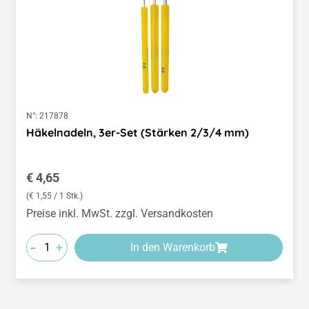
N°:
217878
Häkelnadeln, 3er-Set (Stärken 2/3/4 mm)
Regulärer Preis:
€ 4,65
(€ 1,55 / 1 Stk.)
Preise inkl. MwSt. zzgl. Versandkosten
-
+
In den Warenkorb