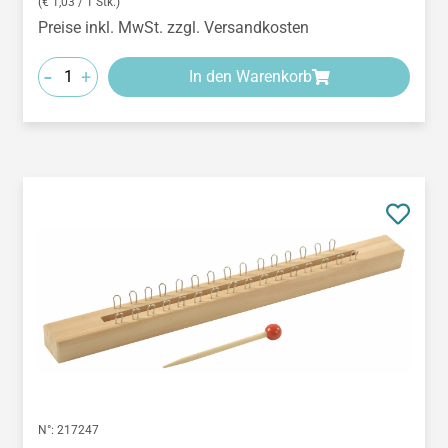
(€ 1,03 / 1 Stk.)
Preise inkl. MwSt. zzgl. Versandkosten
-
+
In den Warenkorb
N°:
217247