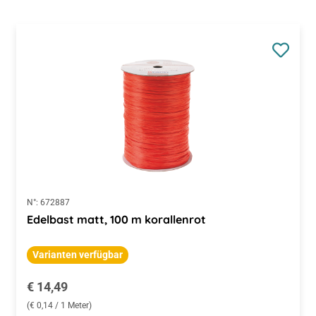
N°:
672887
Edelbast matt, 100 m korallenrot
Varianten verfügbar
Regulärer Preis:
€ 14,49
(€ 0,14 / 1 Meter)