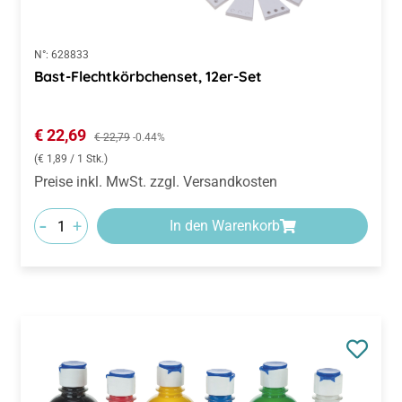
N°:
628833
Bast-Flechtkörbchenset, 12er-Set
Verkaufspreis:
€ 22,69
Regulärer Preis:
€ 22,79
-0.44%
(€ 1,89 / 1 Stk.)
Preise inkl. MwSt. zzgl. Versandkosten
-
+
In den Warenkorb