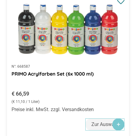
N°:
668587
PRIMO Acrylfarben Set (6x 1000 ml)
Regulärer Preis:
€ 66,59
(€ 11,10 / 1 Liter)
Preise inkl. MwSt. zzgl. Versandkosten
Zur Auswahl