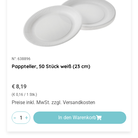
N°:
638896
Pappteller, 50 Stück weiß (23 cm)
Regulärer Preis:
€ 8,19
(€ 0,16 / 1 Stk.)
Preise inkl. MwSt. zzgl. Versandkosten
-
+
In den Warenkorb