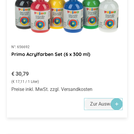
N°:
656692
Primo Acrylfarben Set (6 x 300 ml)
Regulärer Preis:
€ 30,79
(€ 17,11 / 1 Liter)
Preise inkl. MwSt. zzgl. Versandkosten
Zur Auswahl