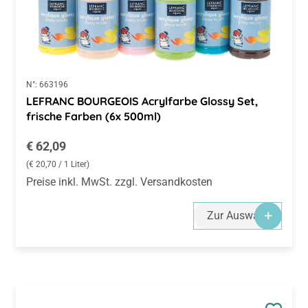
N°:
663196
LEFRANC BOURGEOIS Acrylfarbe Glossy Set,
frische Farben (6x 500ml)
Regulärer Preis:
€ 62,09
(€ 20,70 / 1 Liter)
Preise inkl. MwSt. zzgl. Versandkosten
Zur Auswahl