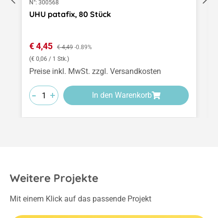
N°:
300568
UHU patafix, 80 Stück
Verkaufspreis:
€ 4,45
Regulärer Preis:
€ 4,49
-0.89%
(€ 0,06 / 1 Stk.)
Preise inkl. MwSt. zzgl. Versandkosten
-
-
-
+
+
+
In den Warenkorb
Weitere Projekte
Mit einem Klick auf das passende Projekt