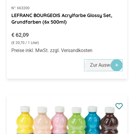
N°:
663200
LEFRANC BOURGEOIS Acrylfarbe Glossy Set,
Grundfarben (6x 500ml)
Regulärer Preis:
€ 62,09
(€ 20,70 / 1 Liter)
Preise inkl. MwSt. zzgl. Versandkosten
Zur Auswahl