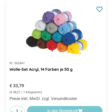
N°:
562847
Wolle-Set Acryl, 14 Farben je 50 g
Regulärer Preis:
€ 33,79
(€ 48,27 / 1 Kilogramm)
Preise inkl. MwSt. zzgl. Versandkosten
-
+
In den Warenkorb