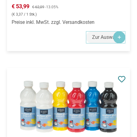
Verkaufspreis:
€ 53,99
Regulärer Preis:
€ 62,09
-13.05%
(€ 3,37 / 1 Stk.)
Preise inkl. MwSt. zzgl. Versandkosten
Zur Auswahl