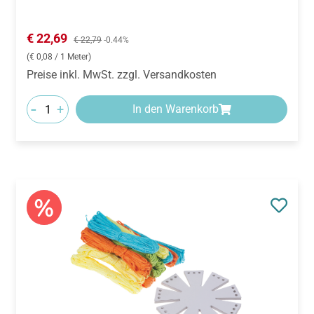
Verkaufspreis:
€ 22,69
Regulärer Preis:
€ 22,79
-0.44%
(€ 0,08 / 1 Meter)
Preise inkl. MwSt. zzgl. Versandkosten
-
+
In den Warenkorb