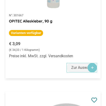
N°:
301667
OPITEC Alleskleber, 90 g
Varianten verfügbar
Regulärer Preis:
€ 3,09
(€ 34,33 / 1 Kilogramm)
Preise inkl. MwSt. zzgl. Versandkosten
Zur Auswahl