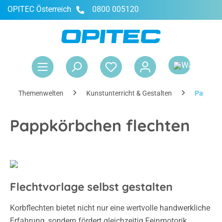
OPITEC Österreich
0800 005120
alt springen
War
Themenwelten
Kunstunterricht & Gestalten
Pappkör
Pappkörbchen flechten
Flechtvorlage selbst gestalten
Korbflechten bietet nicht nur eine wertvolle handwerkliche
Erfahrung, sondern fördert gleichzeitig Feinmotorik,