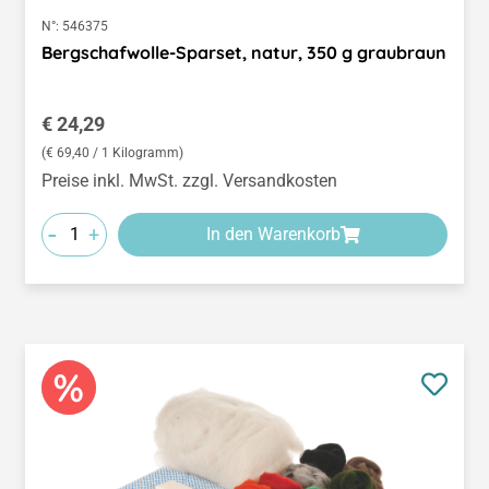
N°:
546375
Bergschafwolle-Sparset, natur, 350 g graubraun
Regulärer Preis:
€ 24,29
(€ 69,40 / 1 Kilogramm)
Preise inkl. MwSt. zzgl. Versandkosten
-
+
In den Warenkorb