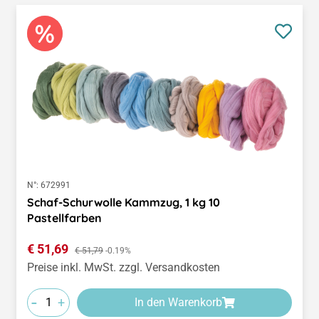
N°:
672991
Schaf-Schurwolle Kammzug, 1 kg 10
Pastellfarben
Verkaufspreis:
€ 51,69
Regulärer Preis:
€ 51,79
-0.19%
Preise inkl. MwSt. zzgl. Versandkosten
-
+
In den Warenkorb