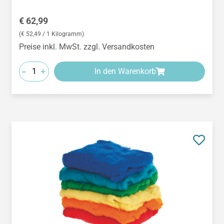
Regulärer Preis:
€ 62,99
(€ 52,49 / 1 Kilogramm)
Preise inkl. MwSt. zzgl. Versandkosten
-
+
In den Warenkorb