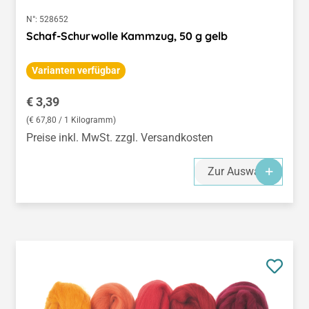
N°:
528652
Schaf-Schurwolle Kammzug, 50 g gelb
Varianten verfügbar
Regulärer Preis:
€ 3,39
(€ 67,80 / 1 Kilogramm)
Preise inkl. MwSt. zzgl. Versandkosten
Zur Auswahl