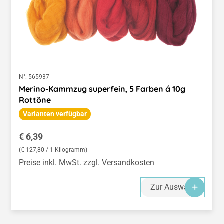
N°:
565937
Merino-Kammzug superfein, 5 Farben á 10g
Rottöne
Varianten verfügbar
Regulärer Preis:
€ 6,39
(€ 127,80 / 1 Kilogramm)
Preise inkl. MwSt. zzgl. Versandkosten
Zur Auswahl