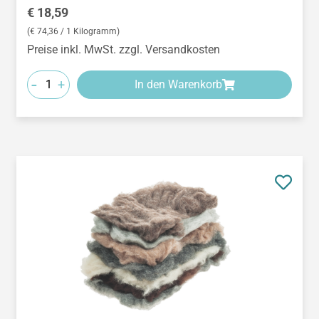
Regulärer Preis:
€ 18,59
(€ 74,36 / 1 Kilogramm)
Preise inkl. MwSt. zzgl. Versandkosten
-
+
In den Warenkorb