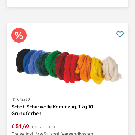
N°:
672980
Schaf-Schurwolle Kammzug, 1 kg 10
Grundfarben
Verkaufspreis:
€ 51,69
Regulärer Preis:
€ 51,79
-0.19%
Preise inkl. MwSt. zzgl. Versandkosten