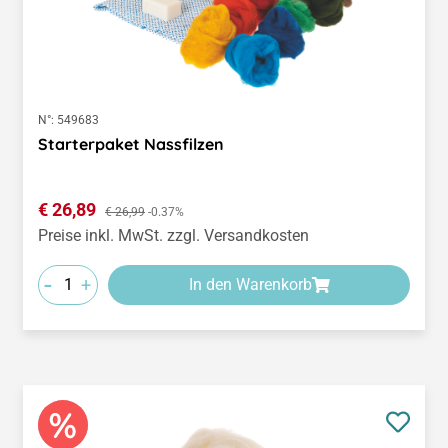
N°:
549683
Starterpaket Nassfilzen
Verkaufspreis:
€ 26,89
Regulärer Preis:
€ 26,99
-0.37%
Preise inkl. MwSt. zzgl. Versandkosten
-
+
In den Warenkorb