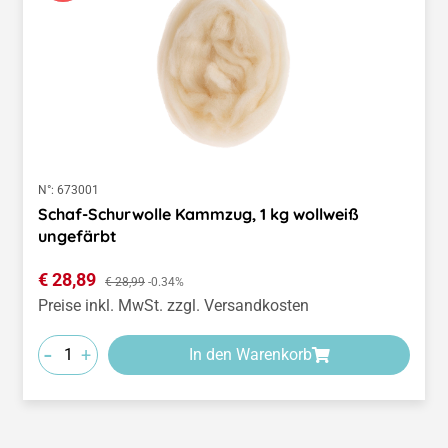
N°:
673001
Schaf-Schurwolle Kammzug, 1 kg wollweiß
ungefärbt
Verkaufspreis:
€ 28,89
Regulärer Preis:
€ 28,99
-0.34%
Preise inkl. MwSt. zzgl. Versandkosten
-
+
In den Warenkorb