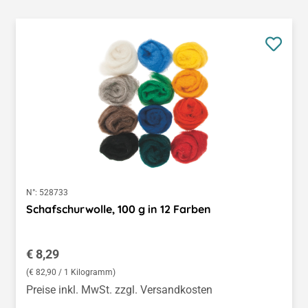
N°:
528733
Schafschurwolle, 100 g in 12 Farben
Regulärer Preis:
€ 8,29
(€ 82,90 / 1 Kilogramm)
Preise inkl. MwSt. zzgl. Versandkosten