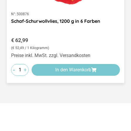
N°:
500876
Schaf-Schurwollvlies, 1200 g in 6 Farben
Regulärer Preis:
€ 62,99
(€ 52,49 / 1 Kilogramm)
Preise inkl. MwSt. zzgl. Versandkosten
-
+
In den Warenkorb