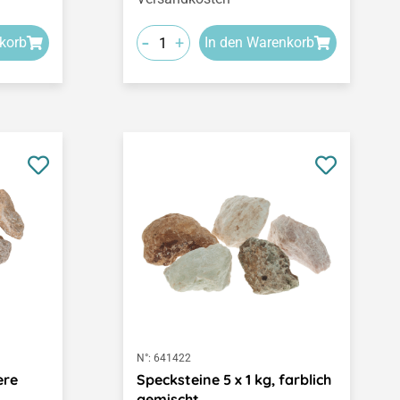
-
+
korb
In den Warenkorb
N°:
641422
ere
Specksteine 5 x 1 kg, farblich
gemischt