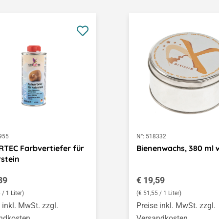
955
N°:
518332
TEC Farbvertiefer für
Bienenwachs, 380 ml 
stein
ärer Preis:
Regulärer Preis:
39
€ 19,59
 / 1 Liter)
(€ 51,55 / 1 Liter)
 inkl. MwSt. zzgl.
Preise inkl. MwSt. zzgl.
ndkosten
Versandkosten