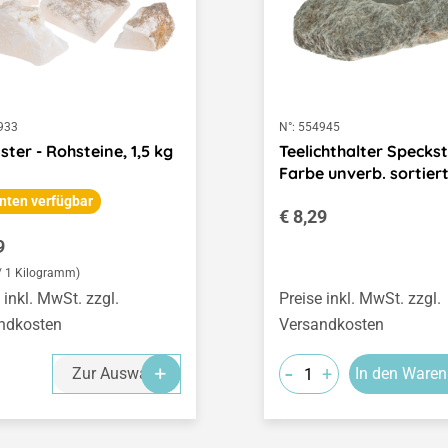
933
N°:
554945
ster - Rohsteine, 1,5 kg
Teelichthalter Speckst
Farbe unverb. sortier
nten verfügbar
Regulärer Preis:
€ 8,29
ärer Preis:
9
 / 1 Kilogramm)
 inkl. MwSt. zzgl.
Preise inkl. MwSt. zzgl.
ndkosten
Versandkosten
-
+
Zur Auswahl
In den Waren