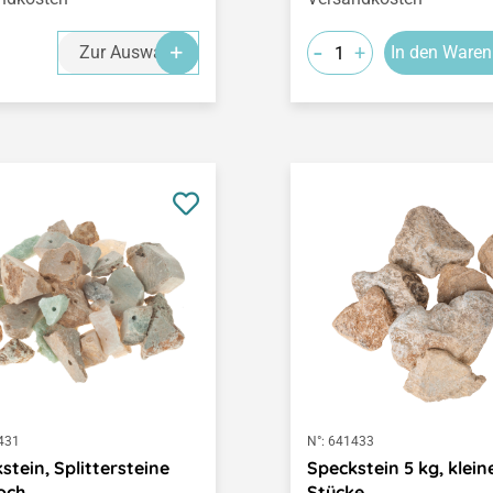
-
+
Zur Auswahl
In den Waren
431
N°:
641433
stein, Splittersteine
Speckstein 5 kg, klein
och
Stücke