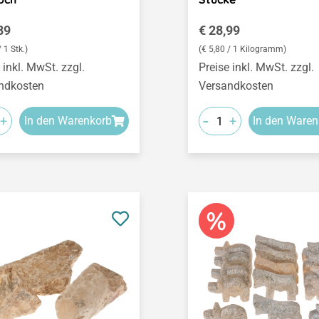
ärer Preis:
Regulärer Preis:
89
€ 28,99
/ 1 Stk.)
(€ 5,80 / 1 Kilogramm)
 inkl. MwSt. zzgl.
Preise inkl. MwSt. zzgl.
ndkosten
Versandkosten
-
+
+
In den Warenkorb
In den Waren