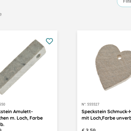
Filt
e
550
N°:
555527
stein Amulett-
Speckstein Schmuck-
hen m. Loch, Farbe
mit Loch,Farbe unverb
b.
ärer Preis:
Regulärer Preis:
9
€ 3,59