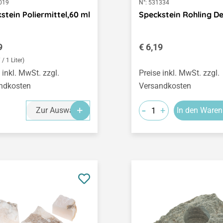
019
N°:
531334
stein Poliermittel,60 ml
Speckstein Rohling De
ärer Preis:
Regulärer Preis:
9
€ 6,19
 / 1 Liter)
 inkl. MwSt. zzgl.
Preise inkl. MwSt. zzgl.
ndkosten
Versandkosten
-
+
Zur Auswahl
In den Waren