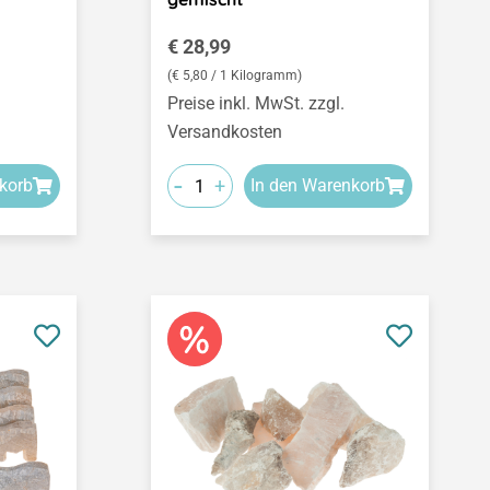
Regulärer Preis:
€ 28,99
(€ 5,80 / 1 Kilogramm)
Preise inkl. MwSt. zzgl.
Versandkosten
-
+
korb
In den Warenkorb