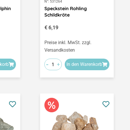
N°:
531264
lphin
Speckstein Rohling
Schildkröte
Regulärer Preis:
€ 6,19
Preise inkl. MwSt. zzgl.
Versandkosten
-
+
korb
In den Warenkorb