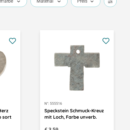
erfarbe
Material
Preis
N°:
555516
Herz
Speckstein Schmuck-Kreuz
 sort
mit Loch, Farbe unverb.
Regulärer Preis:
€ 3,59