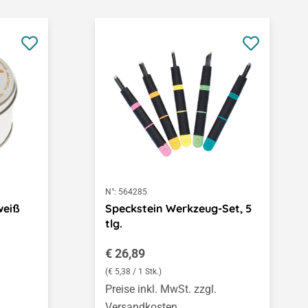
N°:
564285
weiß
Speckstein Werkzeug-Set, 5
tlg.
Regulärer Preis:
€ 26,89
(€ 5,38 / 1 Stk.)
Preise inkl. MwSt. zzgl.
Versandkosten