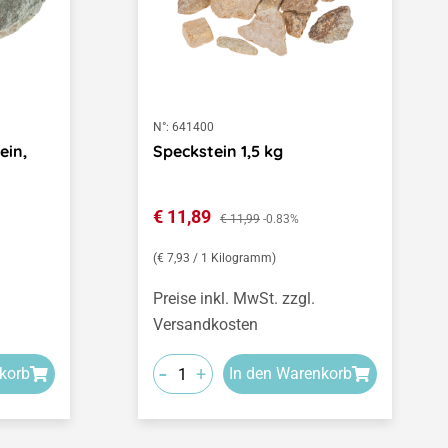
N°:
641400
ein,
Speckstein 1,5 kg
t
Verkaufspreis:
€ 11,89
Regulärer Preis:
€ 11,99
-0.83%
(€ 7,93 / 1 Kilogramm)
Preise inkl. MwSt. zzgl.
Versandkosten
-
+
korb
In den Warenkorb