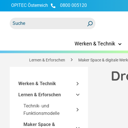
OPITEC Österreich
0800 005120
springen
Zur Hauptnavigation springen
Werken & Technik
Lernen & Erforschen
Maker Space & digitale Werk
Dr
Werken & Technik
Lernen & Erforschen
Bausätze
Technisches Zubehör
Technik- und
Easy-Line Bausätze
Funktionsmodelle
Bausätze nach
Werkzeuge &
Bausatzkomponenten
Technik
Einrichtung
Maker Space &
Strom & Elektronik
Elektronik