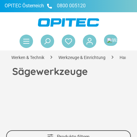
OPITEC Österreich
0800 005120
alt springen
War
Werken & Technik
Werkzeuge & Einrichtung
Handwer
Sägewerkzeuge
Produkte filtern