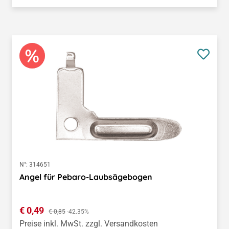
N°:
314651
Angel für Pebaro-Laubsägebogen
Verkaufspreis:
€ 0,49
Regulärer Preis:
€ 0,85
-42.35%
Preise inkl. MwSt. zzgl. Versandkosten