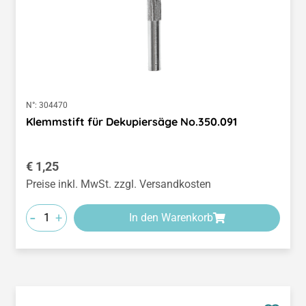
N°:
304470
Klemmstift für Dekupiersäge No.350.091
Regulärer Preis:
€ 1,25
Preise inkl. MwSt. zzgl. Versandkosten
-
+
In den Warenkorb