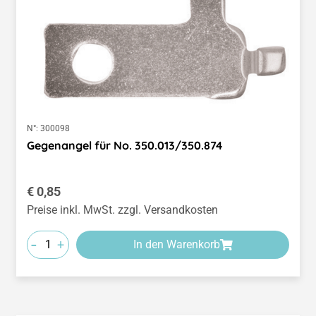
N°:
300098
Gegenangel für No. 350.013/350.874
Regulärer Preis:
€ 0,85
Preise inkl. MwSt. zzgl. Versandkosten
-
+
In den Warenkorb