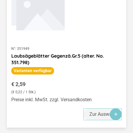
N°:
351949
Laubsägeblätter Gegenzä.Gr.5 (alter. No.
351.798)
Varianten verfügbar
Regulärer Preis:
€ 2,59
(€ 0,22 / 1 Stk.)
Preise inkl. MwSt. zzgl. Versandkosten
Zur Auswahl