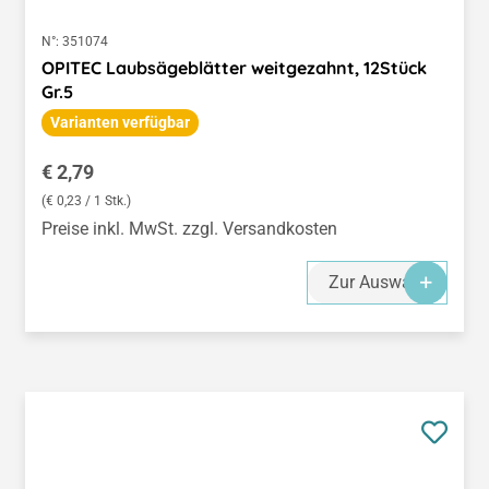
N°:
351074
OPITEC Laubsägeblätter weitgezahnt, 12Stück
Gr.5
Varianten verfügbar
Regulärer Preis:
€ 2,79
(€ 0,23 / 1 Stk.)
Preise inkl. MwSt. zzgl. Versandkosten
Zur Auswahl