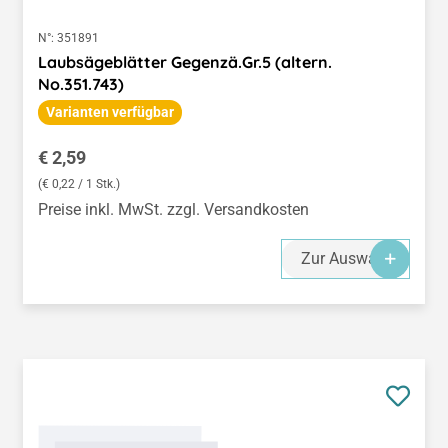
N°:
351891
Laubsägeblätter Gegenzä.Gr.5 (altern.
No.351.743)
Varianten verfügbar
Regulärer Preis:
€ 2,59
(€ 0,22 / 1 Stk.)
Preise inkl. MwSt. zzgl. Versandkosten
Zur Auswahl