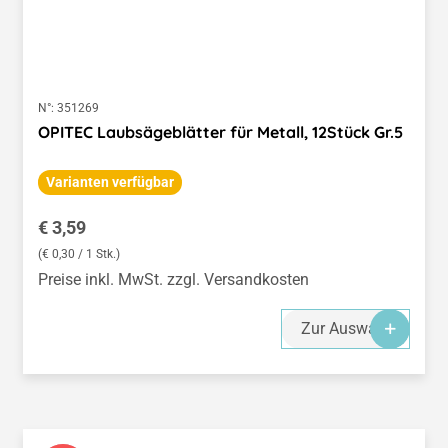
N°:
351269
OPITEC Laubsägeblätter für Metall, 12Stück Gr.5
Varianten verfügbar
Regulärer Preis:
€ 3,59
(€ 0,30 / 1 Stk.)
Preise inkl. MwSt. zzgl. Versandkosten
Zur Auswahl