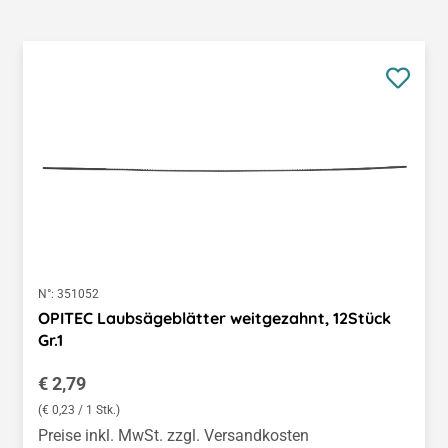
N°:
351052
OPITEC Laubsägeblätter weitgezahnt, 12Stück
Gr.1
Regulärer Preis:
€ 2,79
(€ 0,23 / 1 Stk.)
Preise inkl. MwSt. zzgl. Versandkosten