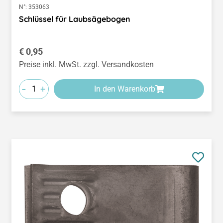
N°:
353063
Schlüssel für Laubsägebogen
Regulärer Preis:
€ 0,95
Preise inkl. MwSt. zzgl. Versandkosten
-
+
In den Warenkorb