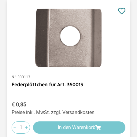
N°:
300113
Federplättchen für Art. 350013
Regulärer Preis:
€ 0,85
Preise inkl. MwSt. zzgl. Versandkosten
-
+
In den Warenkorb