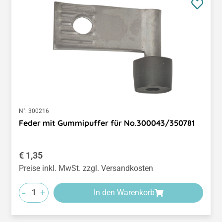
N°:
300216
Feder mit Gummipuffer für No.300043/350781
Regulärer Preis:
€ 1,35
Preise inkl. MwSt. zzgl. Versandkosten
-
+
In den Warenkorb