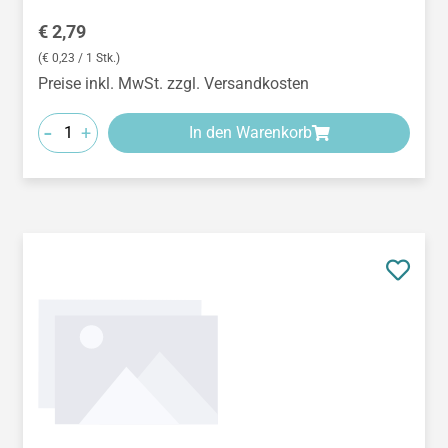
Regulärer Preis:
€ 2,79
(€ 0,23 / 1 Stk.)
Preise inkl. MwSt. zzgl. Versandkosten
-
+
In den Warenkorb