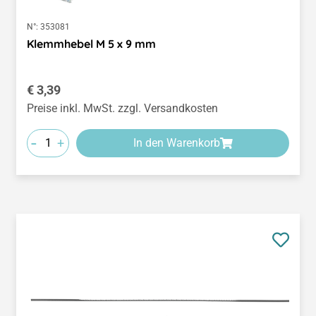
N°:
353081
Klemmhebel M 5 x 9 mm
Regulärer Preis:
€ 3,39
Preise inkl. MwSt. zzgl. Versandkosten
-
+
In den Warenkorb