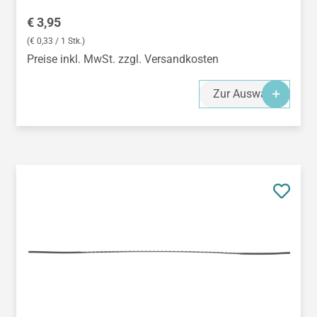
Regulärer Preis:
€ 3,95
(€ 0,33 / 1 Stk.)
Preise inkl. MwSt. zzgl. Versandkosten
Zur Auswahl