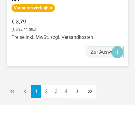
Varianten verfügbar
Regulärer Preis:
€ 3,79
(€ 0,32 / 1 Stk.)
Preise inkl. MwSt. zzgl. Versandkosten
Zur Auswahl
Seite
Seite
Seite
Seite
1
2
3
4