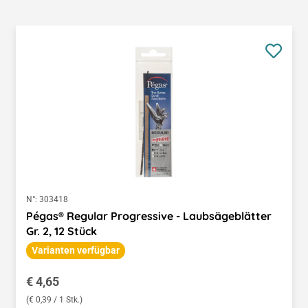
N°:
303418
Pégas® Regular Progressive - Laubsägeblätter
Gr. 2, 12 Stück
Varianten verfügbar
Regulärer Preis:
€ 4,65
(€ 0,39 / 1 Stk.)