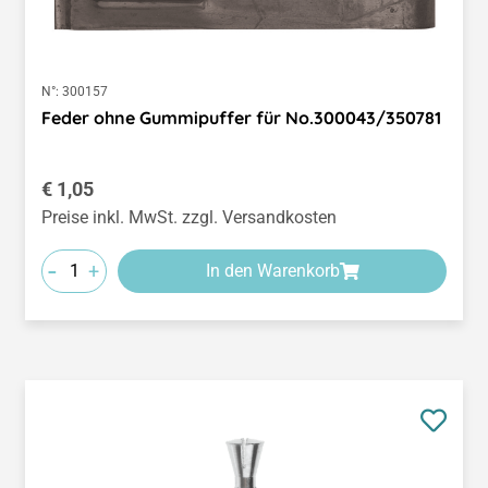
N°:
300157
Feder ohne Gummipuffer für No.300043/350781
Regulärer Preis:
€ 1,05
Preise inkl. MwSt. zzgl. Versandkosten
-
+
In den Warenkorb