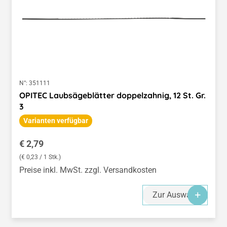
N°:
351111
OPITEC Laubsägeblätter doppelzahnig, 12 St. Gr.
3
Varianten verfügbar
Regulärer Preis:
€ 2,79
(€ 0,23 / 1 Stk.)
Preise inkl. MwSt. zzgl. Versandkosten
Zur Auswahl