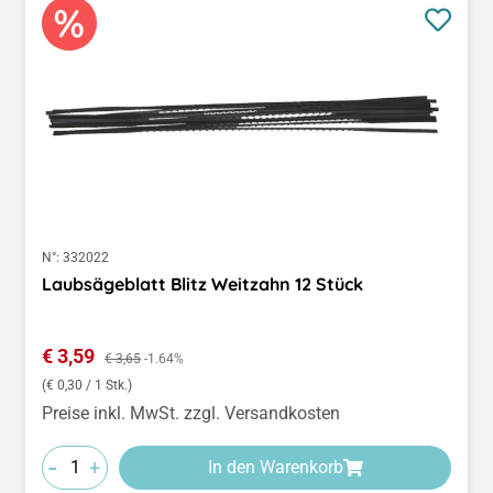
N°:
332022
Laubsägeblatt Blitz Weitzahn 12 Stück
Verkaufspreis:
€ 3,59
Regulärer Preis:
€ 3,65
-1.64%
(€ 0,30 / 1 Stk.)
Preise inkl. MwSt. zzgl. Versandkosten
-
+
In den Warenkorb