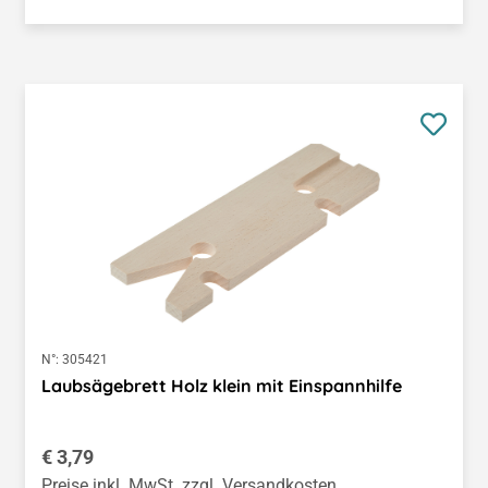
N°:
305421
Laubsägebrett Holz klein mit Einspannhilfe
Regulärer Preis:
€ 3,79
Preise inkl. MwSt. zzgl. Versandkosten