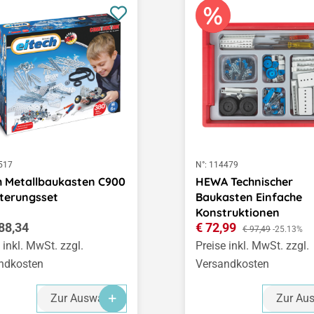
517
N°:
114479
h Metallbaukasten C900
HEWA Technischer
terungsset
Baukasten Einfache
Konstruktionen
ärer Preis:
Verkaufspreis:
88,34
€ 72,99
Regulärer Preis:
€ 97,49
-25.13%
 inkl. MwSt. zzgl.
Preise inkl. MwSt. zzgl.
ndkosten
Versandkosten
Zur Auswahl
Zur Au