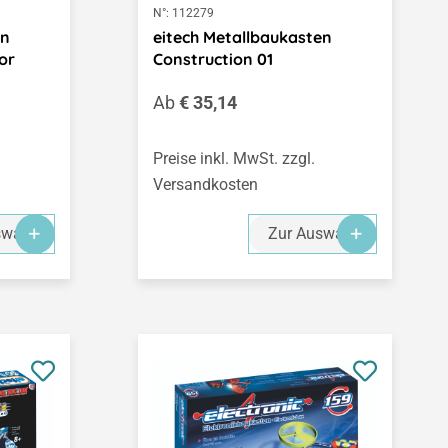
N°:
112279
en
eitech Metallbaukasten
or
Construction 01
Regulärer Preis:
Ab
€ 35,14
Preise inkl. MwSt. zzgl.
Versandkosten
swahl
Zur Auswahl