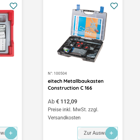
N°:
100504
eitech Metallbaukasten
Construction C 166
Regulärer Preis:
Ab
€ 112,09
Preise inkl. MwSt. zzgl.
Versandkosten
swahl
Zur Auswahl