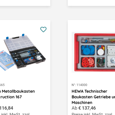
665
N°:
114000
h Metallbaukasten
HEWA Technischer
ruction 167
Baukasten Getriebe u
Maschinen
ärer Preis:
Regulärer Preis:
116,84
Ab
€ 137,46
 inkl. MwSt. zzgl.
Preise inkl. MwSt. zzgl.