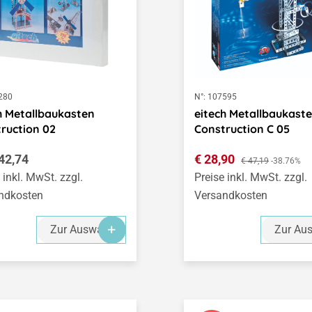
280
N°:
107595
h Metallbaukasten
eitech Metallbaukast
ruction 02
Construction C 05
ärer Preis:
Verkaufspreis:
42,74
€ 28,90
Regulärer Preis:
€ 47,19
-38.76%
 inkl. MwSt. zzgl.
Preise inkl. MwSt. zzgl.
ndkosten
Versandkosten
Zur Auswahl
Zur Au