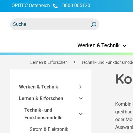
OPITEC Österreich
0800 005120
springen
Zur Hauptnavigation springen
Werken & Technik
Lernen & Erforschen
Technik- und Funktionsmode
Ko
Werken & Technik
Lernen & Erforschen
Bausätze
Kombinie
Technisches Zubehör
Technik- und
Easy-Line Bausätze
greifbar
Funktionsmodelle
oder Mod
Bausätze nach
Werkzeuge &
Bausatzkomponenten
Auswahl 
Technik
Einrichtung
Strom & Elektronik
Elektronik