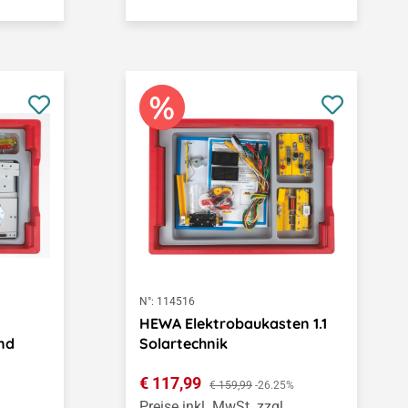
N°:
114516
HEWA Elektrobaukasten 1.1
nd
Solartechnik
Verkaufspreis:
€ 117,99
Regulärer Preis:
€ 159,99
-26.25%
Preise inkl. MwSt. zzgl.