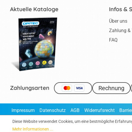
Henri Matisse
Aktuelle Kataloge
Infos & 
Uhr Wassily
Kandinsky
Über uns
Zahlung &
Fuchs & Eule
modellieren
FAQ
Stickbild Herbstblätter
Webtiere
Papierstreifen
15 Sonnenblumen
Zahlungsarten
Rechnung
nach Vincent van
Gogh
Impressum
Datenschutz
AGB
Widerrufsrecht
Barrie
Skulpturen - Niki de
Saint Phalle
* Alle Preise inklusi
Diese Website verwendet Cookies, um eine bestmögliche Erfahrun
Mehr Informationen ...
Holztiere gestalten