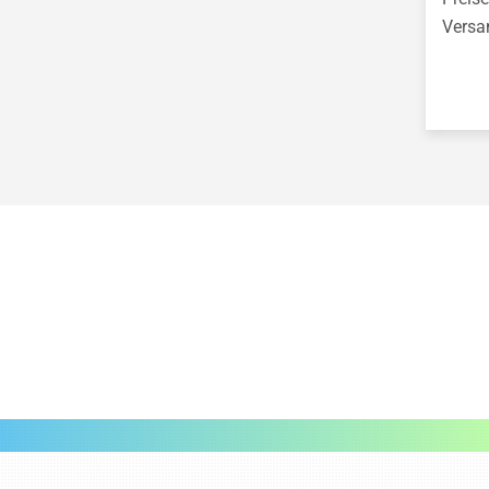
Spinnentechnik
Cyanotypie
Versa
Itajime - Blocktechnik
Geburtstagskalender
Softton-Gesicht Lotti
Kubistische Stelen
gestalten
Papiervögel
Perspektivische Bilder
Geometrische Körper
aus Papier
3D-Blätter aus Papier
Windlichter nach
Vincent van Gogh
Windlicht im Stil von