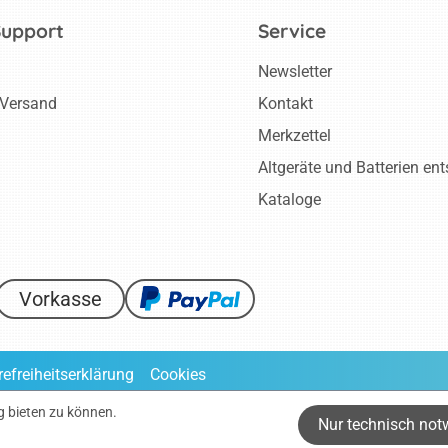
Support
Service
Newsletter
 Versand
Kontakt
Merkzettel
Altgeräte und Batterien en
Kataloge
Vorkasse
refreiheitserklärung
Cookies
ve gesetzliche Mehrwertsteuer zuzüglich
Versandkosten
, wenn nic
g bieten zu können.
Nur technisch not