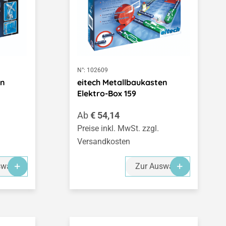
N°:
102609
en
eitech Metallbaukasten
Elektro-Box 159
Regulärer Preis:
Ab
€ 54,14
Preise inkl. MwSt. zzgl.
Versandkosten
swahl
Zur Auswahl