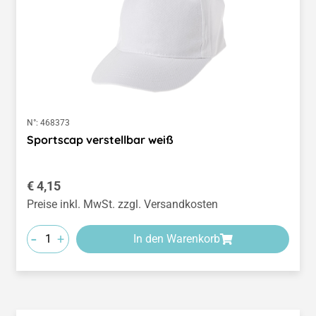
N°:
468373
Sportscap verstellbar weiß
Regulärer Preis:
€ 4,15
Preise inkl. MwSt. zzgl. Versandkosten
-
+
In den Warenkorb