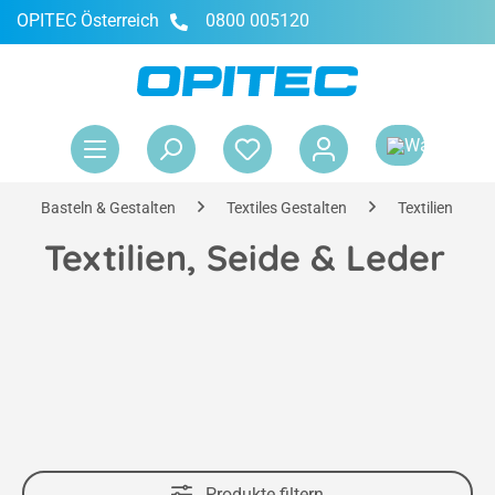
OPITEC Österreich
0800 005120
alt springen
War
Basteln & Gestalten
Textiles Gestalten
Textilien färb
Textilien, Seide & Leder
Produkte filtern