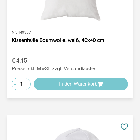
N°:
449307
Kissenhülle Baumwolle, weiß, 40x40 cm
Regulärer Preis:
€ 4,15
Preise inkl. MwSt. zzgl. Versandkosten
-
+
In den Warenkorb