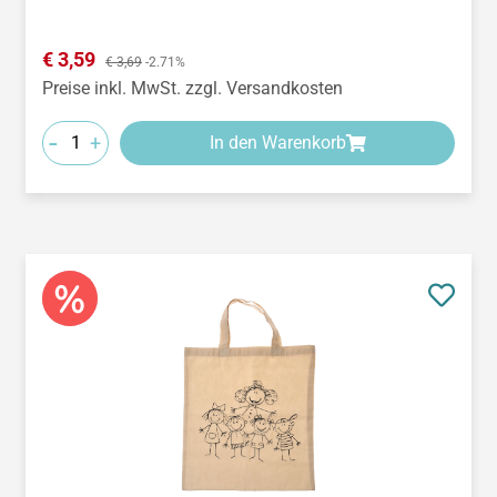
Verkaufspreis:
€ 3,59
Regulärer Preis:
€ 3,69
-2.71%
Preise inkl. MwSt. zzgl. Versandkosten
-
+
In den Warenkorb