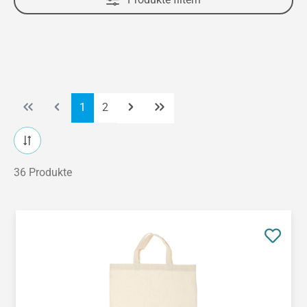
Seite
Seite
1
2
36 Produkte