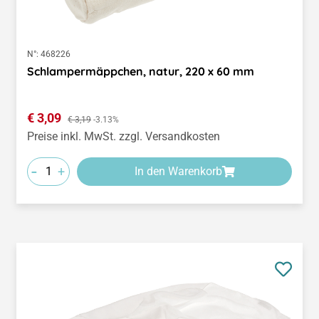
N°:
468226
Schlampermäppchen, natur, 220 x 60 mm
Verkaufspreis:
€ 3,09
Regulärer Preis:
€ 3,19
-3.13%
Preise inkl. MwSt. zzgl. Versandkosten
-
+
In den Warenkorb