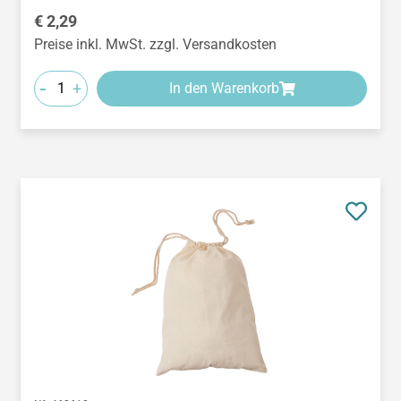
Regulärer Preis:
€ 2,29
Preise inkl. MwSt. zzgl. Versandkosten
-
+
In den Warenkorb