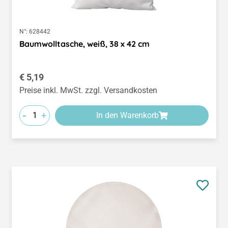
N°:
628442
Baumwolltasche, weiß, 38 x 42 cm
Regulärer Preis:
€ 5,19
Preise inkl. MwSt. zzgl. Versandkosten
-
+
In den Warenkorb