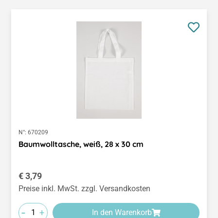
N°:
670209
Baumwolltasche, weiß, 28 x 30 cm
Regulärer Preis:
€ 3,79
Preise inkl. MwSt. zzgl. Versandkosten
-
+
In den Warenkorb