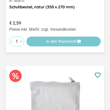
N°:
468610
Schuhbeutel, natur (350 x 270 mm)
Regulärer Preis:
€ 2,59
Preise inkl. MwSt. zzgl. Versandkosten
-
+
In den Warenkorb