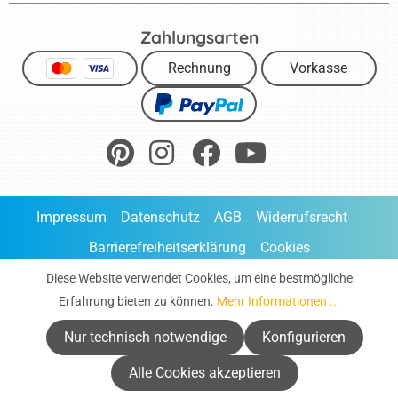
Zahlungsarten
Rechnung
Vorkasse
Impressum
Datenschutz
AGB
Widerrufsrecht
Barrierefreiheitserklärung
Cookies
Direktbestellung
Diese Website verwendet Cookies, um eine bestmögliche
Erfahrung bieten zu können.
Mehr Informationen ...
* Alle Preise inklusive gesetzliche Mehrwertsteuer zuzüglich
Versandkosten
, wenn nicht anders beschrieben.
Nur technisch notwendige
Konfigurieren
Alle Cookies akzeptieren