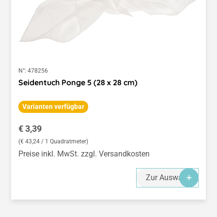
N°:
478256
Seidentuch Ponge 5 (28 x 28 cm)
Varianten verfügbar
Regulärer Preis:
€ 3,39
(€ 43,24 / 1 Quadratmeter)
Preise inkl. MwSt. zzgl. Versandkosten
Zur Auswahl