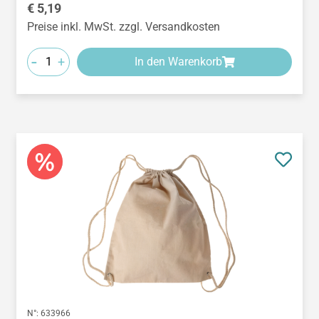
Regulärer Preis:
€ 5,19
Preise inkl. MwSt. zzgl. Versandkosten
-
+
In den Warenkorb
N°:
633966