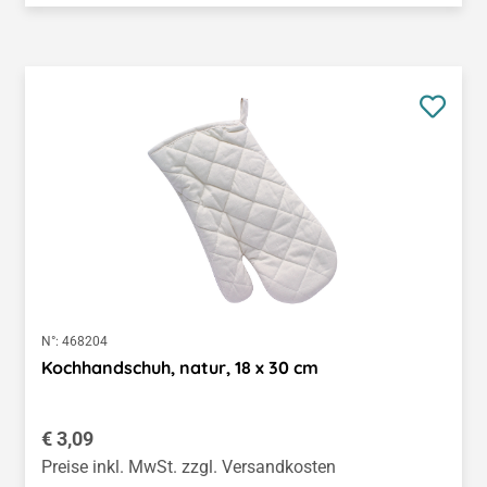
N°:
468204
Kochhandschuh, natur, 18 x 30 cm
Regulärer Preis:
€ 3,09
Preise inkl. MwSt. zzgl. Versandkosten