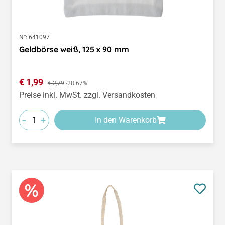
N°:
641097
Geldbörse weiß, 125 x 90 mm
Verkaufspreis:
€ 1,99
Regulärer Preis:
€ 2,79
-28.67%
Preise inkl. MwSt. zzgl. Versandkosten
-
+
In den Warenkorb