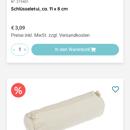
N°:
219401
Schlüsseletui, ca. 11 x 8 cm
Regulärer Preis:
€ 3,09
Preise inkl. MwSt. zzgl. Versandkosten
-
+
In den Warenkorb