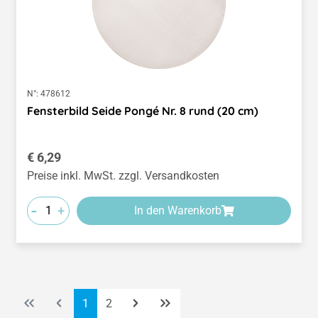
N°:
478612
Fensterbild Seide Pongé Nr. 8 rund (20 cm)
Regulärer Preis:
€ 6,29
Preise inkl. MwSt. zzgl. Versandkosten
-
+
In den Warenkorb
Seite
Seite
1
2