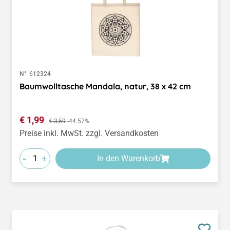
N°:
612324
Baumwolltasche Mandala, natur, 38 x 42 cm
Verkaufspreis:
€ 1,99
Regulärer Preis:
€ 3,59
-44.57%
Preise inkl. MwSt. zzgl. Versandkosten
-
+
In den Warenkorb