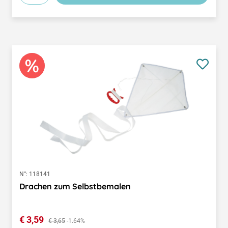
N°:
118141
Drachen zum Selbstbemalen
Verkaufspreis:
€ 3,59
Regulärer Preis:
€ 3,65
-1.64%