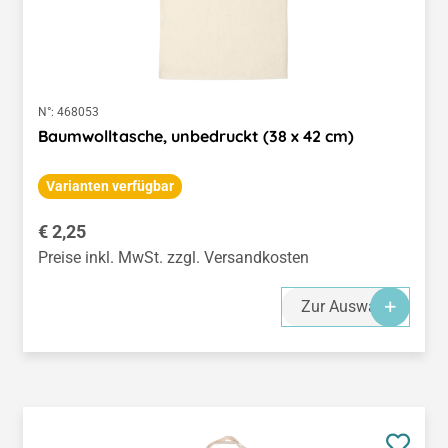
N°:
468053
Baumwolltasche, unbedruckt (38 x 42 cm)
Varianten verfügbar
Regulärer Preis:
€ 2,25
Preise inkl. MwSt. zzgl. Versandkosten
Zur Auswahl