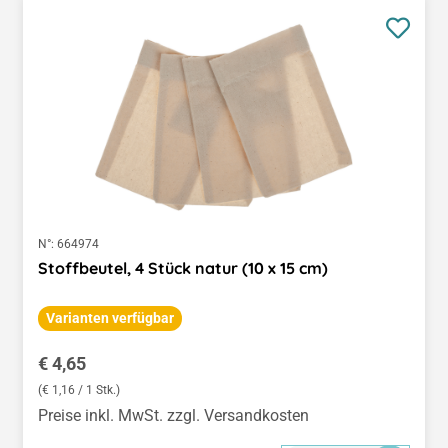
N°:
664974
Stoffbeutel, 4 Stück natur (10 x 15 cm)
Varianten verfügbar
Regulärer Preis:
€ 4,65
(€ 1,16 / 1 Stk.)
Preise inkl. MwSt. zzgl. Versandkosten