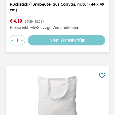
Rucksack/Turnbeutel aus Canvas, natur (44 x 49
cm)
Verkaufspreis:
€ 4,19
Regulärer Preis:
€ 7,29
-42.52%
Preise inkl. MwSt. zzgl. Versandkosten
-
+
In den Warenkorb