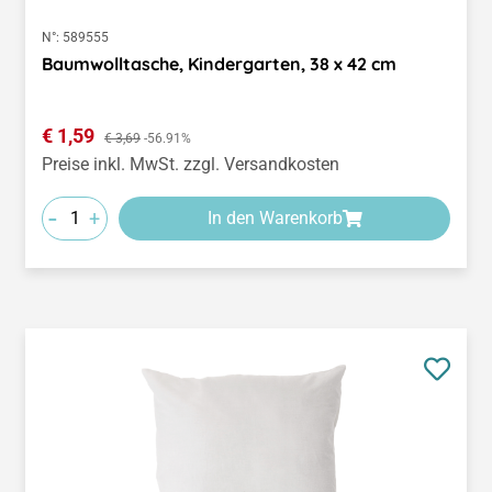
N°:
589555
Baumwolltasche, Kindergarten, 38 x 42 cm
Verkaufspreis:
€ 1,59
Regulärer Preis:
€ 3,69
-56.91%
Preise inkl. MwSt. zzgl. Versandkosten
-
+
In den Warenkorb