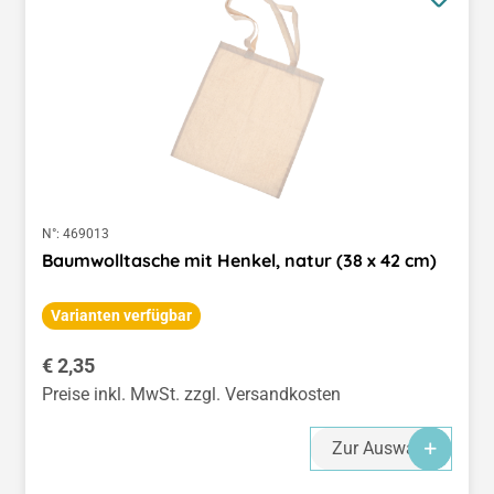
N°:
469013
Baumwolltasche mit Henkel, natur (38 x 42 cm)
Varianten verfügbar
Regulärer Preis:
€ 2,35
Preise inkl. MwSt. zzgl. Versandkosten
Zur Auswahl