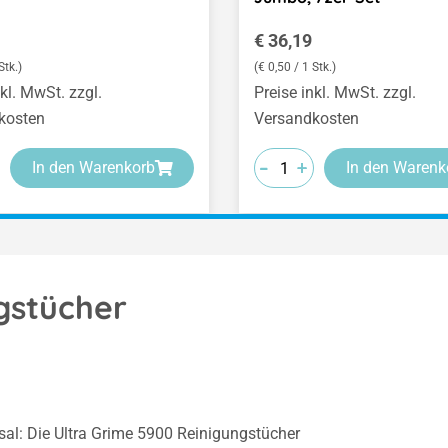
er Preis:
Regulärer Preis:
€ 36,19
Stk.)
(€ 0,50 / 1 Stk.)
nkl. MwSt. zzgl.
Preise inkl. MwSt. zzgl.
kosten
Versandkosten
-
-
-
+
+
+
In den Warenkorb
In den Warenk
gstücher
ersal: Die Ultra Grime 5900 Reinigungstücher