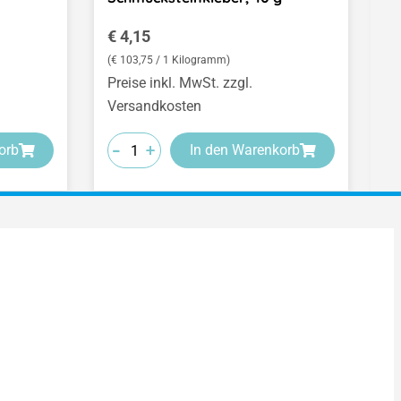
Regulärer Preis:
R
€ 4,15
€
(€ 103,75 / 1 Kilogramm)
(€
Preise inkl. MwSt. zzgl.
Pr
Versandkosten
V
-
-
-
-
-
-
+
+
+
orb
In den Warenkorb