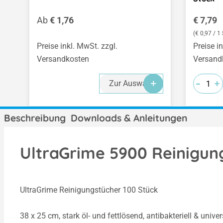
Regulärer Preis:
Regulär
Ab
€ 1,76
€ 7,79
(€ 0,97 / 1 
Preise inkl. MwSt. zzgl.
Preise i
Versandkosten
Versand
-
-
-
+
+
+
Zur Auswahl
Beschreibung
Downloads & Anleitungen
UltraGrime 5900 Reinigun
UltraGrime Reinigungstücher 100 Stück
38 x 25 cm, stark öl- und fettlösend, antibakteriell & univ