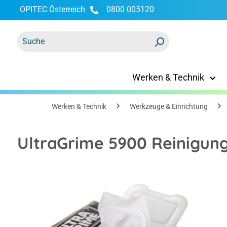
OPITEC Österreich
0800 005120
springen
Zur Hauptnavigation springen
Werken & Technik
Werken & Technik
Werkzeuge & Einrichtung
UltraGrime 5900 Reinigun
Bildergalerie überspringen