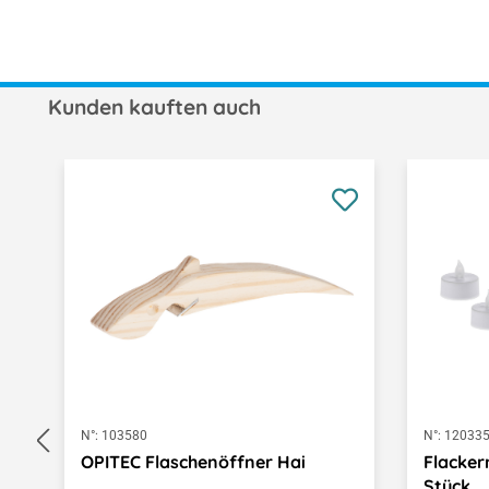
Kunden kauften auch
Produktgalerie überspringen
N°:
103580
N°:
12033
OPITEC Flaschenöffner Hai
Flacker
Stück