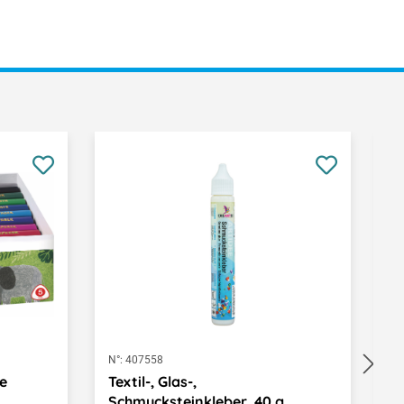
N°:
407558
N°
e
Textil-, Glas-,
G
Schmucksteinkleber, 40 g