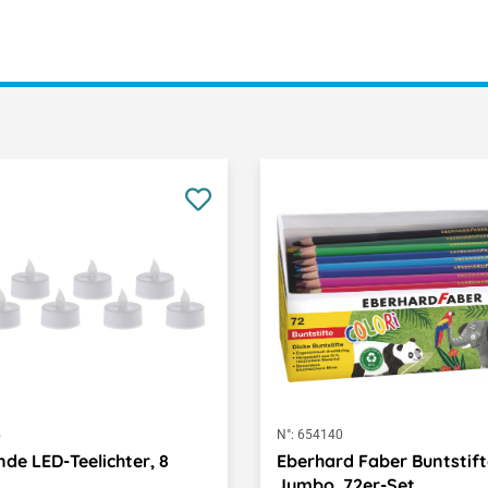
5
N°:
654140
nde LED-Teelichter, 8
Eberhard Faber Buntstift
Jumbo, 72er-Set