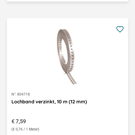
N°:
804718
Lochband verzinkt, 10 m (12 mm)
Regulärer Preis:
€ 7,59
(€ 0,76 / 1 Meter)