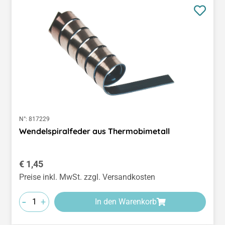
N°:
817229
Wendelspiralfeder aus Thermobimetall
Regulärer Preis:
€ 1,45
Preise inkl. MwSt. zzgl. Versandkosten
-
+
In den Warenkorb