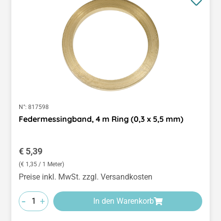
N°:
817598
Federmessingband, 4 m Ring (0,3 x 5,5 mm)
Regulärer Preis:
€ 5,39
(€ 1,35 / 1 Meter)
Preise inkl. MwSt. zzgl. Versandkosten
-
+
In den Warenkorb