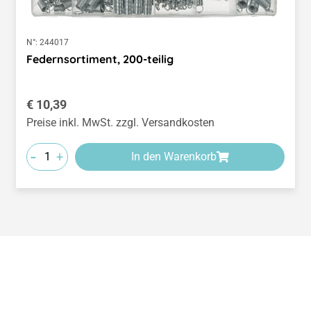
N°:
244017
Federnsortiment, 200-teilig
Regulärer Preis:
€ 10,39
Preise inkl. MwSt. zzgl. Versandkosten
-
+
In den Warenkorb