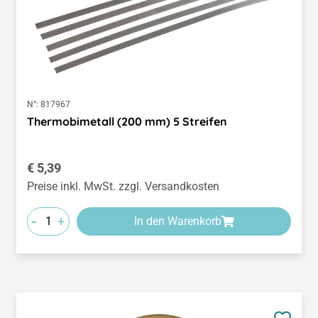
N°:
817967
Thermobimetall (200 mm) 5 Streifen
Regulärer Preis:
€ 5,39
Preise inkl. MwSt. zzgl. Versandkosten
-
+
In den Warenkorb