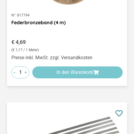
N°:
817794
Federbronzeband (4 m)
Regulärer Preis:
€ 4,69
(€ 1,17 / 1 Meter)
Preise inkl. MwSt. zzgl. Versandkosten
-
+
In den Warenkorb