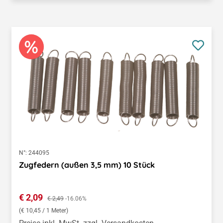
N°:
244095
Zugfedern (außen 3,5 mm) 10 Stück
Verkaufspreis:
€ 2,09
Regulärer Preis:
€ 2,49
-16.06%
(€ 10,45 / 1 Meter)