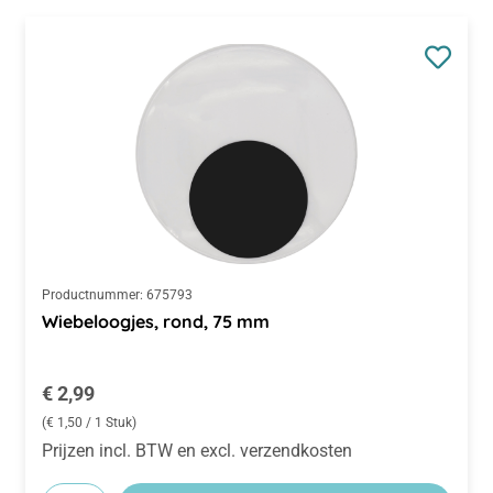
Productnummer:
675793
Wiebeloogjes, rond, 75 mm
Normale prijs:
€ 2,99
(€ 1,50 / 1 Stuk)
Prijzen incl. BTW en excl. verzendkosten