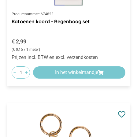
Productnummer:
674823
Katoenen koord - Regenboog set
Normale prijs:
€ 2,99
(€ 0,15 / 1 meter)
Prijzen incl. BTW en excl. verzendkosten
-
+
In het winkelmandje