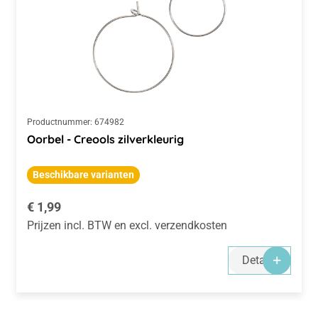
Productnummer:
674982
Oorbel - Creools zilverkleurig
Beschikbare varianten
Normale prijs:
€ 1,99
Prijzen incl. BTW en excl. verzendkosten
Details