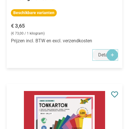
Beschikbare varianten
Normale prijs:
€ 3,65
(€ 73,00 / 1 kilogram)
Prijzen incl. BTW en excl. verzendkosten
Details