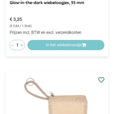
Glow-in-the-dark wiebeloogjes, 35 mm
Normale prijs:
€ 3,35
(€ 0,84 / 1 Stuk)
Prijzen incl. BTW en excl. verzendkosten
-
+
In het winkelmandje