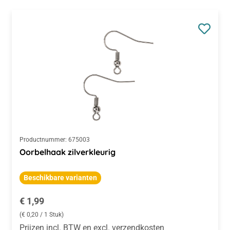
Productnummer:
675003
Oorbelhaak zilverkleurig
Beschikbare varianten
Normale prijs:
€ 1,99
(€ 0,20 / 1 Stuk)
Prijzen incl. BTW en excl. verzendkosten