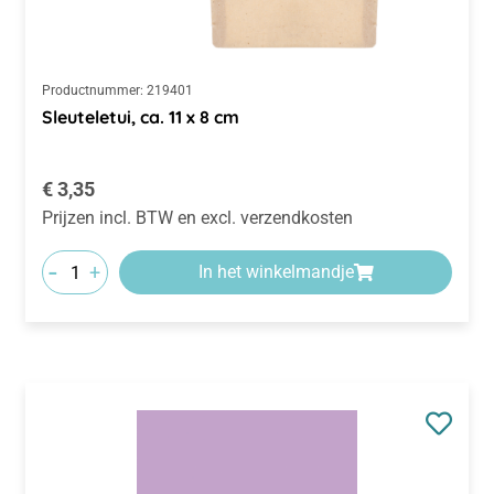
Productnummer:
219401
Sleuteletui, ca. 11 x 8 cm
Normale prijs:
€ 3,35
Prijzen incl. BTW en excl. verzendkosten
-
+
In het winkelmandje