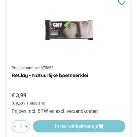
Productnummer:
675863
ReClay - Natuurlijke boetseerklei
Normale prijs:
€ 3,99
(€ 9,50 / 1 kilogram)
Prijzen incl. BTW en excl. verzendkosten
-
+
In het winkelmandje