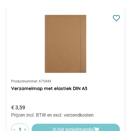
Productnummer:
675449
Verzamelmap met elastiek DIN A3
Normale prijs:
€ 3,59
Prijzen incl. BTW en excl. verzendkosten
-
+
In het winkelmandje