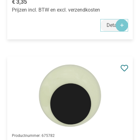
Normale prijs:
€ 3,35
Prijzen incl. BTW en excl. verzendkosten
Details
Productnummer:
675782