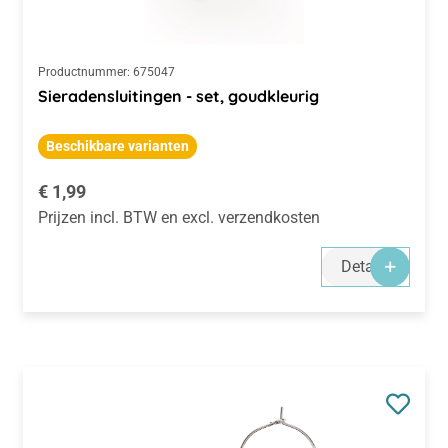
Productnummer:
675047
Sieradensluitingen - set, goudkleurig
Beschikbare varianten
Normale prijs:
€ 1,99
Prijzen incl. BTW en excl. verzendkosten
Details