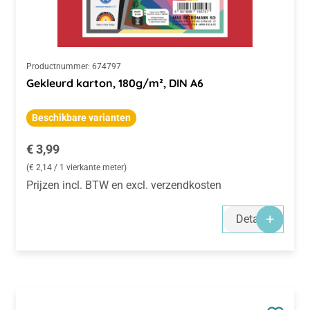
Productnummer:
674797
Gekleurd karton, 180g/m², DIN A6
Beschikbare varianten
Normale prijs:
€ 3,99
(€ 2,14 / 1 vierkante meter)
Prijzen incl. BTW en excl. verzendkosten
Details