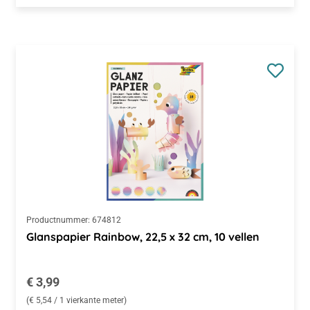
Productnummer:
674812
Glanspapier Rainbow, 22,5 x 32 cm, 10 vellen
Normale prijs:
€ 3,99
(€ 5,54 / 1 vierkante meter)