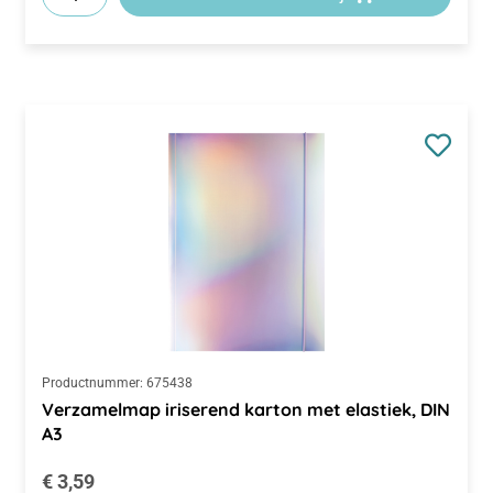
Productnummer:
675438
Verzamelmap iriserend karton met elastiek, DIN
A3
Normale prijs:
€ 3,59