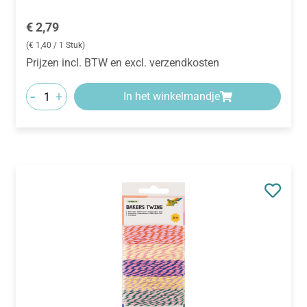
Normale prijs:
€ 2,79
(€ 1,40 / 1 Stuk)
Prijzen incl. BTW en excl. verzendkosten
-
+
In het winkelmandje