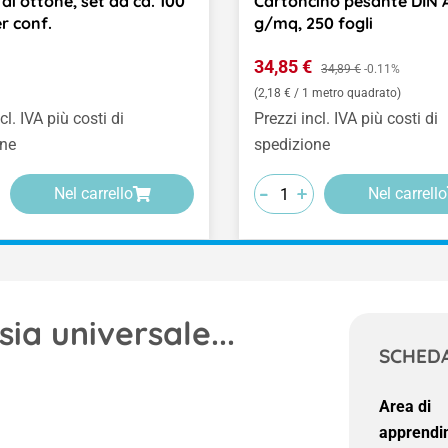
di ottone, set da ca. 100
Cartoncino pesante DIN 
r conf.
g/mq, 250 fogli
normale:
Prezzo di vendita:
34,85 €
Prezzo normale:
34,89 €
-0.11%
(2,18 € / 1 metro quadrato)
cl. IVA più costi di
Prezzi incl. IVA più costi di
one
spedizione
-
-
-
+
+
+
Nel carrello
Nel carrello
sia universale...
SCHEDA
Area di
apprendi