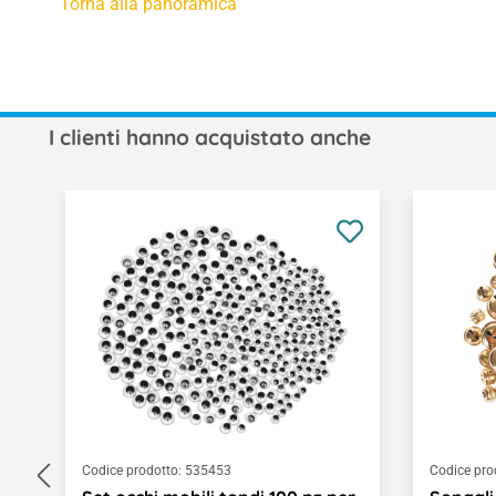
Torna alla panoramica
I clienti hanno acquistato anche
Salta la galleria dei prodotti
Codice prodotto:
535453
Codice pro