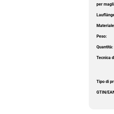
per magli
Laufläng
Materiale
Peso:
Quantità:
Tecnica d
Tipo di p
GTIN/EA