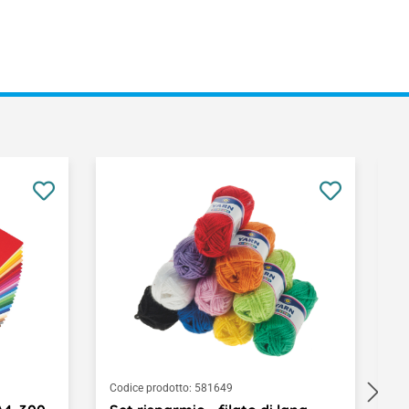
Codice prodotto:
581649
Co