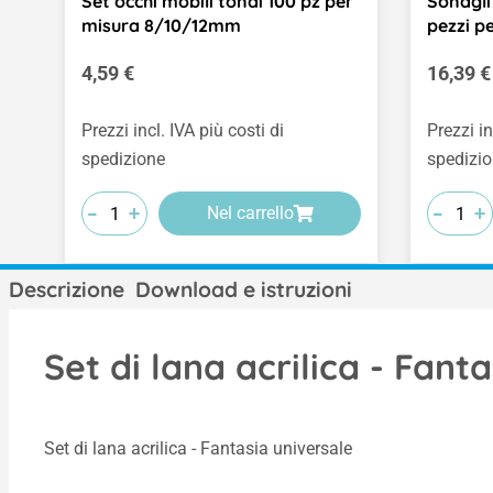
Set occhi mobili tondi 100 pz per
Sonagli 
misura 8/10/12mm
pezzi pe
Prezzo normale:
Prezzo 
4,59 €
16,39 €
Prezzi incl. IVA più costi di
Prezzi in
spedizione
spedizi
-
-
-
-
-
-
+
+
+
+
+
+
Nel carrello
Descrizione
Download e istruzioni
Set di lana acrilica - Fanta
Set di lana acrilica - Fantasia universale