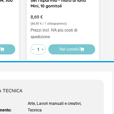
A4, 300
Set risparmio - filato di lana
S
Mini, 10 gomitoli
g
Prezzo normale:
P
8,69 €
5
(86,90 € / 1 chilogrammo)
Prezzi incl. IVA più costi di
Pr
spedizione
s
-
-
-
-
-
-
+
+
+
Nel carrello
 TECNICA
Arte, Lavori manuali e creativi,
mento:
Tecnica