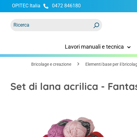
OPITEC Italia
0472 846180
ricerca
Passa alla navigazione principale
Lavori manuali e tecnica
Bricolage e creazione
Elementi base per il bricola
Set di lana acrilica - Fanta
Salta la galleria di immagini