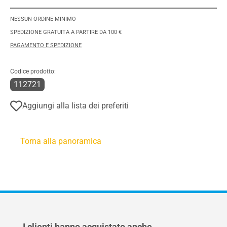
NESSUN ORDINE MINIMO
SPEDIZIONE GRATUITA A PARTIRE DA 100 €
PAGAMENTO E SPEDIZIONE
Codice prodotto:
112721
Aggiungi alla lista dei preferiti
Torna alla panoramica
Salta la galleria dei prodotti
I clienti hanno acquistato anche