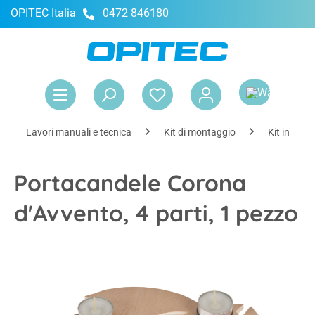
OPITEC Italia
0472 846180
nuto principale
Il 
Lavori manuali e tecnica
Kit di montaggio
Kit in base
Portacandele Corona
d'Avvento, 4 parti, 1 pezzo
Salta la galleria di immagini