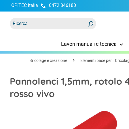
OPITEC Italia
0472 846180
ricerca
Passa alla navigazione principale
Lavori manuali e tecnica
Bricolage e creazione
Elementi base per il bricola
Pannolenci 1,5mm, rotolo 
rosso vivo
Salta la galleria di immagini