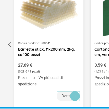
Codice prodotto:
300641
Codice pro
Barrette stick, 11x200mm, 2kg,
Cartonci
ca.100 pezzi
cm, ver
Prezzo normale:
Prezzo 
27,69 €
3,59 €
(0,28 € / 1 pezzi)
(1,03 € / 1
Prezzi incl. IVA più costi di
Prezzi in
spedizione
spedizi
Dettagli