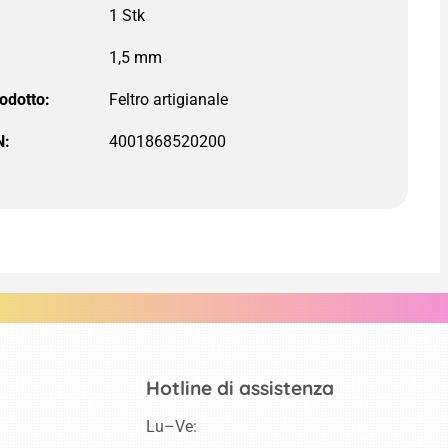
rodotto:
N:
4001868520200
Hotline di assistenza
Lu–Ve: