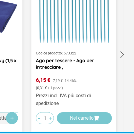
Codice prodotto:
673322
Co
y (1,5 x
Ago per tessere - Ago per
P
intrecciare ,
ci
Prezzo di vendita:
P
6,15 €
Prezzo normale:
1
7,19 €
-14.46%
(0,31 € / 1 pezzi)
(0
Prezzi incl. IVA più costi di
Pr
spedizione
s
-
-
-
-
-
-
+
+
+
ttagli
Nel carrello