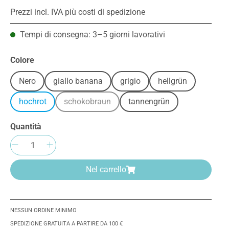
Prezzi incl. IVA più costi di spedizione
Tempi di consegna: 3–5 giorni lavorativi
Seleziona
Colore
Nero
giallo banana
grigio
hellgrün
hochrot
schokobraun
tannengrün
(Questa opzione non è al momento disponibil
Quantità
Quantità del prodotto: inserisci la quant
Nel carrello
NESSUN ORDINE MINIMO
SPEDIZIONE GRATUITA A PARTIRE DA 100 €