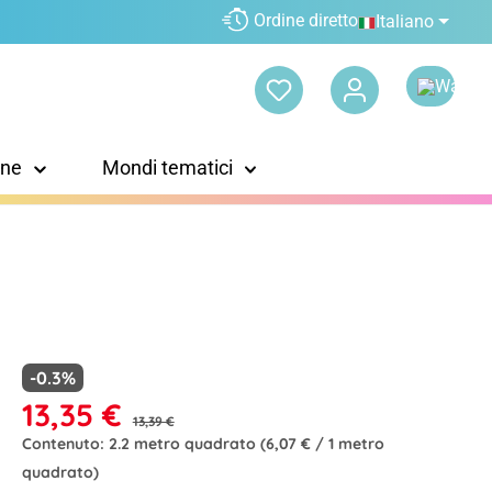
Ordine diretto
Italiano
one
Mondi tematici
-0.3%
13,35 €
13,39 €
Contenuto:
2.2 metro quadrato
(6,07 € / 1 metro
quadrato)