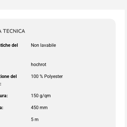
 TECNICA
stiche del
ione del
100 % Polyester
:
ura:
150 g/qm
a:
450 mm
5 m