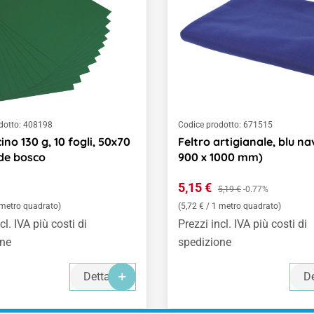
dotto:
408198
Codice prodotto:
671515
no 130 g, 10 fogli, 50x70
Feltro artigianale, blu nav
de bosco
900 x 1000 mm)
normale:
Prezzo di vendita:
5,15 €
Prezzo normale:
5,19 €
-0.77%
 metro quadrato)
(5,72 € / 1 metro quadrato)
cl. IVA più costi di
Prezzi incl. IVA più costi di
one
spedizione
Dettagli
De