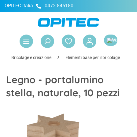
OPITEC Italia
0472 846180
nuto principale
Il 
Bricolage e creazione
Elementi base per il bricolage
M
Legno - portalumino
stella, naturale, 10 pezzi
Salta la galleria di immagini