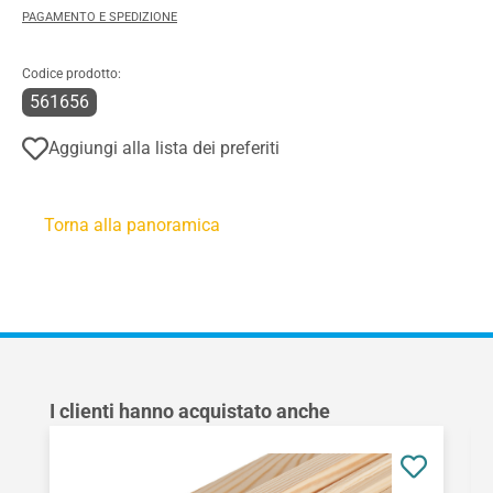
PAGAMENTO E SPEDIZIONE
Codice prodotto:
561656
Aggiungi alla lista dei preferiti
Torna alla panoramica
Salta la galleria dei prodotti
I clienti hanno acquistato anche