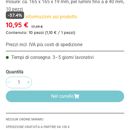
misure: ca. 165 x 165 x 19 mm, per lumini fino a ø 40 mm,
10 pezzi
-37.4%
Maggiori informazioni sul prodotto
10,95 €
17,49 €
Contenuto:
10 pezzi
(1,10 € / 1 pezzi)
Prezzi incl. IVA più costi di spedizione
Tempi di consegna: 3–5 giorni lavorativi
Quantità
Quantità del prodotto: inserisci la quantità 
Nel carrello
NESSUN ORDINE MINIMO
SPEDIZIONE GRATUITA A PARTIRE DA 100 €