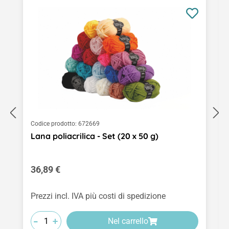
Codice prodotto:
672669
Lana poliacrilica - Set (20 x 50 g)
Prezzo normale:
36,89 €
Prezzi incl. IVA più costi di spedizione
-
-
-
+
+
+
Nel carrello