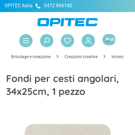
OPITEC Italia
0472 846180
nuto principale
Il 
Bricolage e creazione
Creazioni creative
Intreccio e c
Fondi per cesti angolari,
34x25cm, 1 pezzo
Salta la galleria di immagini