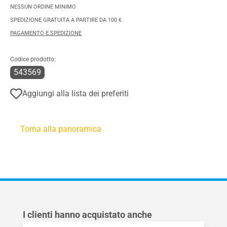
NESSUN ORDINE MINIMO
SPEDIZIONE GRATUITA A PARTIRE DA 100 €
PAGAMENTO E SPEDIZIONE
Codice prodotto:
543569
Aggiungi alla lista dei preferiti
Torna alla panoramica
Salta la galleria dei prodotti
I clienti hanno acquistato anche