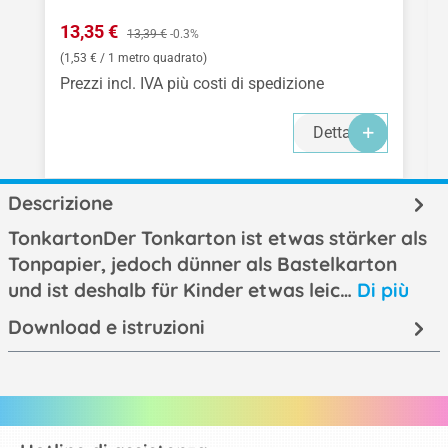
Prezzo di vendita:
13,35 €
Prezzo normale:
13,39 €
-0.3%
(1,53 € / 1 metro quadrato)
Prezzi incl. IVA più costi di spedizione
Dettagli
Descrizione
TonkartonDer Tonkarton ist etwas stärker als
Tonpapier, jedoch dünner als Bastelkarton
und ist deshalb für Kinder etwas leic…
Di più
Download e istruzioni