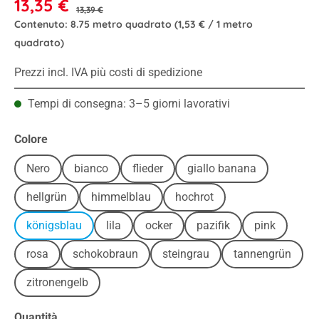
13,35 €
13,39 €
Contenuto:
8.75 metro quadrato
(1,53 € / 1 metro
quadrato)
Prezzi incl. IVA più costi di spedizione
Tempi di consegna: 3–5 giorni lavorativi
Seleziona
Colore
Nero
bianco
flieder
giallo banana
hellgrün
himmelblau
hochrot
königsblau
lila
ocker
pazifik
pink
rosa
schokobraun
steingrau
tannengrün
zitronengelb
Quantità