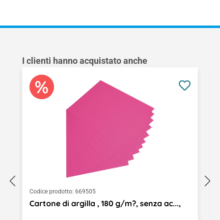
Salta la galleria dei prodotti
I clienti hanno acquistato anche
Codice prodotto:
669505
Cartone di argilla , 180 g/m?, senza ac...,