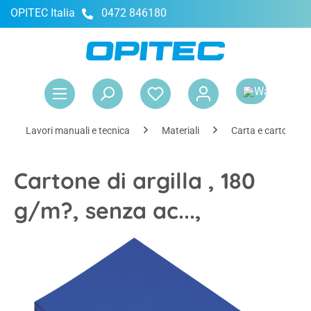
OPITEC Italia
0472 846180
nuto principale
Il 
Lavori manuali e tecnica
Materiali
Carta e cartone
Cartone di argilla , 180
g/m?, senza ac...,
Salta la galleria di immagini