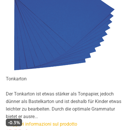
Tonkarton
Der Tonkarton ist etwas stärker als Tonpapier, jedoch
dünner als Bastelkarton und ist deshalb für Kinder etwas
leichter zu bearbeiten. Durch die optimale Grammatur
bietet er ausre...
-0.3%
Maggiori informazioni sul prodotto