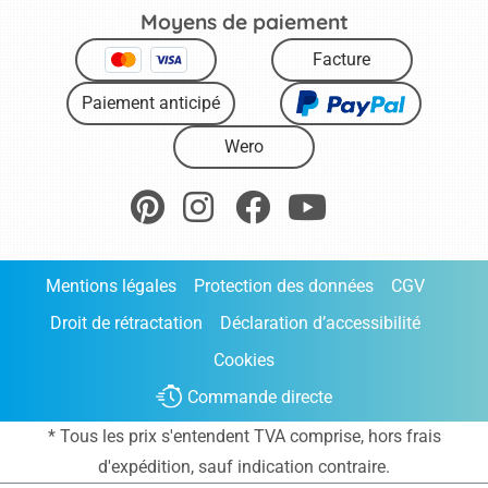
Moyens de paiement
Facture
Paiement anticipé
Wero
Mentions légales
Protection des données
CGV
Droit de rétractation
Déclaration d’accessibilité
Cookies
Commande directe
* Tous les prix s'entendent TVA comprise, hors frais
d'expédition
, sauf indication contraire.