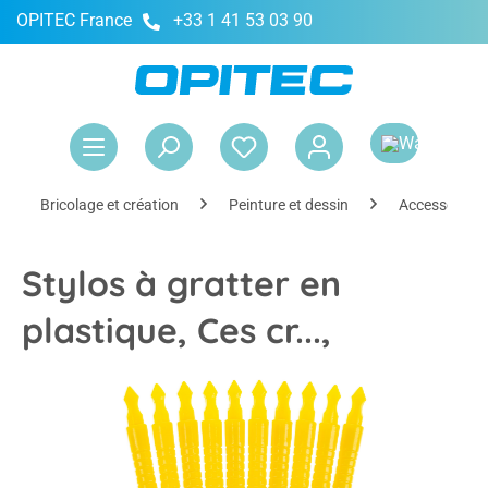
OPITEC France
+33 1 41 53 03 90
tenu principal
Le 
Bricolage et création
Peinture et dessin
Accessoires
Stylos à gratter en
plastique, Ces cr...,
Ignorer la galerie d'images