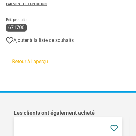
PAIEMENT ET EXPÉDITION
Réf. produit :
671700
Ajouter à la liste de souhaits
Retour à l'aperçu
Ignorer la galerie de produits
Les clients ont également acheté