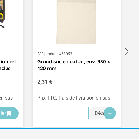
Réf. produit :
468053
Ré
ionnel
Grand sac en coton, env. 380 x
C
nclus
420 mm
5
Prix régulier :
Pr
2,31 €
9
(1
 en sus
Prix TTC, frais de livraison en sus
Pr
ier
Détails