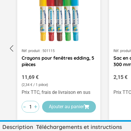
Réf. produit :
501115
Réf. produit
Crayons pour fenêtres edding, 5
Sac en c
pièces
300 m
Prix régulier :
Prix rég
11,69 €
2,15 €
(2,34 € / 1 pièce)
Prix TTC, frais de livraison en sus
Prix TTC
-
-
-
+
+
+
Ajouter au panier
Description
Téléchargements et instructions