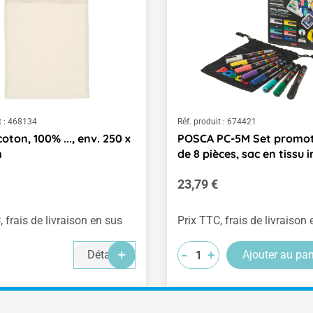
 :
468134
Réf. produit :
674421
oton, 100% ..., env. 250 x
POSCA PC-5M Set promot
m
de 8 pièces, sac en tissu i
ulier :
Prix régulier :
23,79 €
, frais de livraison en sus
Prix TTC, frais de livraison
-
-
-
+
+
+
Détails
Ajouter au pan