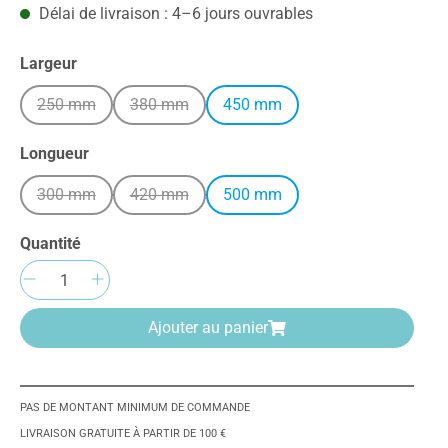
Délai de livraison : 4–6 jours ouvrables
Sélectionnez
Largeur
250 mm
380 mm
450 mm
(Cette option n'est pas disponible pour le moment.)
(Cette option n'est pas disponible pour le mome
Sélectionnez
Longueur
300 mm
420 mm
500 mm
(Cette option n'est pas disponible pour le moment.)
(Cette option n'est pas disponible pour le mome
Quantité
Quantité de produit : Entrez la quantité
Ajouter au panier
PAS DE MONTANT MINIMUM DE COMMANDE
LIVRAISON GRATUITE À PARTIR DE 100 €