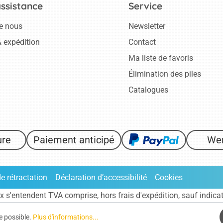
assistance
Service
e nous
Newsletter
 expédition
Contact
Ma liste de favoris
Élimination des piles
Catalogues
ure
Paiement anticipé
We
de rétractation
Déclaration d’accessibilité
Cookies
ix s'entendent TVA comprise, hors frais
d'expédition
, sauf indica
ce possible.
Plus d'informations...