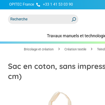
OPITEC France
+33 1 41 53 03 90
recherche
Passer à la navigation principale
Travaux manuels et technologi
Bricolage et création
Création textile
Teind
Sac en coton, sans impress
cm)
Ignorer la galerie d'images