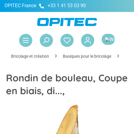
OPITEC France
+33 1 41 53 03 90
tenu principal
Le 
Bricolage et création
Basiques pour le bricolage
Maté
Rondin de bouleau, Coupe
en biais, di...,
Ignorer la galerie d'images