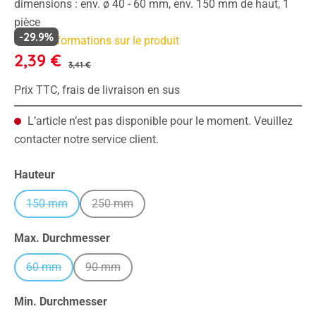
dimensions : env. ø 40 - 60 mm, env. 150 mm de haut, 1
pièce
-29.9%
Plus d'informations sur le produit
2,39 €
3,41 €
Prix TTC, frais de livraison en sus
L’article n’est pas disponible pour le moment. Veuillez
contacter notre service client.
Sélectionnez
Hauteur
150 mm
250 mm
(Cette option n'est pas disponible pour le moment.)
(Cette option n'est pas disponible pour le mome
Sélectionnez
Max. Durchmesser
60 mm
90 mm
(Cette option n'est pas disponible pour le moment.)
(Cette option n'est pas disponible pour le moment
Sélectionnez
Min. Durchmesser