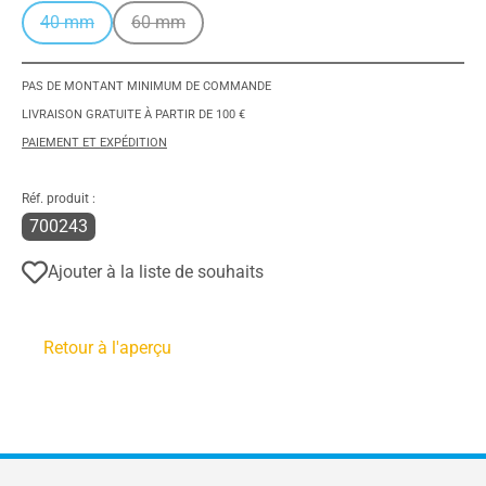
40 mm
60 mm
(Cette option n'est pas disponible pour le moment.)
(Cette option n'est pas disponible pour le moment
PAS DE MONTANT MINIMUM DE COMMANDE
LIVRAISON GRATUITE À PARTIR DE 100 €
PAIEMENT ET EXPÉDITION
Réf. produit :
700243
Ajouter à la liste de souhaits
Retour à l'aperçu