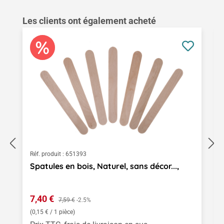
Ignorer la galerie de produits
Les clients ont également acheté
Réf. produit :
651393
Spatules en bois, Naturel, sans décor...,
Prix de vente :
7,40 €
Prix régulier :
7,59 €
-2.5%
(0,15 € / 1 pièce)