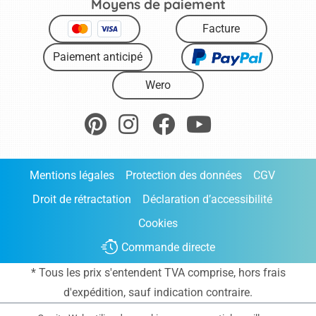
Moyens de paiement
Facture
Paiement anticipé
Wero
Mentions légales
Protection des données
CGV
Droit de rétractation
Déclaration d’accessibilité
Cookies
Commande directe
* Tous les prix s'entendent TVA comprise, hors frais
d'expédition
, sauf indication contraire.