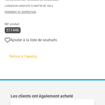
LIVRAISON GRATUITE À PARTIR DE 100 €
PAIEMENT ET EXPÉDITION
Réf. produit :
511446
Ajouter à la liste de souhaits
Retour à l'aperçu
Ignorer la galerie de produits
Les clients ont également acheté