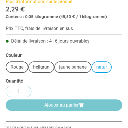
Plus d'informations sur le produit
2,29 €
Contenu :
0.05 kilogramme
(45,80 € / 1 kilogramme)
Prix TTC, frais de livraison en sus
Délai de livraison : 4–6 jours ouvrables
Sélectionnez
Couleur
Rouge
hellgrün
jaune banane
natur
Quantité
Quantité de produit : Entrez la quantité sou
Ajouter au panier
PAS DE MONTANT MINIMUM DE COMMANDE