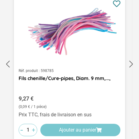
Réf. produit :
598785
Fils chenille/Cure-pipes, Diam. 9 mm,...,
Prix régulier :
9,27 €
(0,09 € / 1 pièce)
Prix TTC, frais de livraison en sus
-
-
-
+
+
+
Ajouter au panier