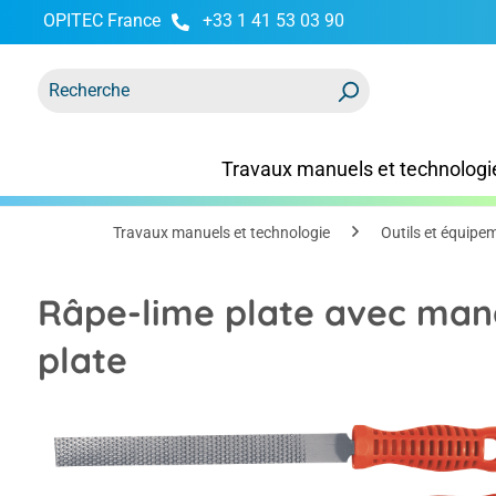
OPITEC France
+33 1 41 53 03 90
recherche
Passer à la navigation principale
Travaux manuels et technologi
Travaux manuels et technologie
Outils et équipe
Râpe-lime plate avec man
plate
Ignorer la galerie d'images