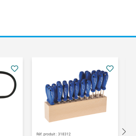
Réf. produit :
318312
Ré