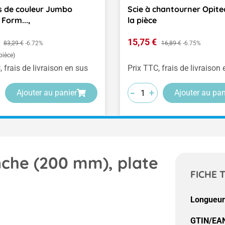
 de couleur Jumbo
Scie à chantourner Opitec ,
Form...,
la pièce
vente :
Prix de vente :
€
Prix régulier :
15,75 €
Prix régulier :
83,29 €
-6.72%
16,89 €
-6.75%
pièce)
, frais de livraison en sus
Prix TTC, frais de livraison
-
-
-
+
+
+
Ajouter au panier
Ajouter au pan
che (200 mm), plate
FICHE 
Longueur
GTIN/EAN