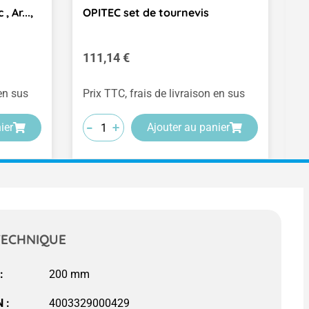
 Ar...,
OPITEC set de tournevis
B
2
Prix régulier :
Pr
111,14 €
5
(0
 en sus
Prix TTC, frais de livraison en sus
Pr
-
-
-
+
+
+
ier
Ajouter au panier
TECHNIQUE
:
 :
4003329000429