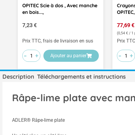
OPITEC Scie à dos , Avec manche
Crayons
en bois...,
OPITEC, 
Prix régulier :
Prix de 
7,23 €
77,69 
(0,54 € / 1 
Prix TTC, frais de livraison en sus
Prix TTC
-
-
-
-
-
-
+
+
+
+
+
+
Ajouter au panier
Description
Téléchargements et instructions
Râpe-lime plate avec man
ADLER® Râpe-lime plate