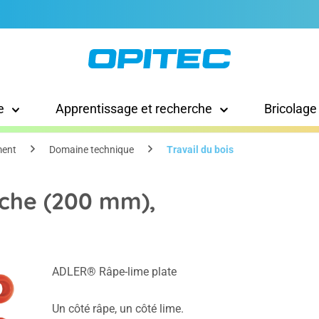
e
Apprentissage et recherche
Bricolage
ment
Domaine technique
Travail du bois
che (200 mm),
ADLER® Râpe-lime plate
Un côté râpe, un côté lime.