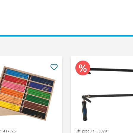
 :
417326
Réf. produit :
350781