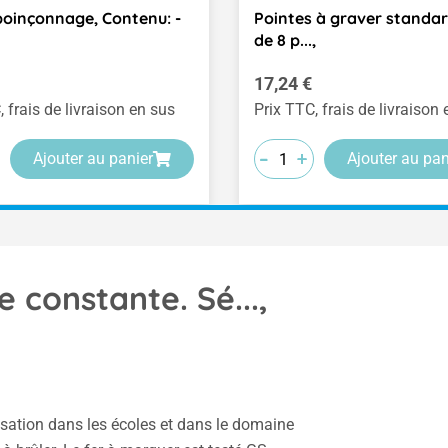
poinçonnage, Contenu: -
Pointes à graver standar
de 8 p...,
ulier :
Prix régulier :
17,24 €
, frais de livraison en sus
Prix TTC, frais de livraison
-
-
-
+
+
+
Ajouter au panier
Ajouter au pan
 constante. Sé...,
tilisation dans les écoles et dans le domaine