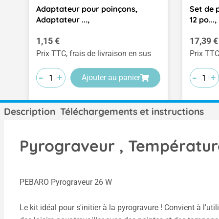
Adaptateur pour poinçons,
Set de 
Adaptateur ...,
12 po...,
Prix régulier :
Prix rég
1,15 €
17,39 €
Prix TTC, frais de livraison en sus
Prix TTC
-
-
-
-
-
-
+
+
+
+
+
+
Ajouter au panier
Description
Téléchargements et instructions
Pyrograveur , Température
PEBARO Pyrograveur 26 W
Le kit idéal pour s'initier à la pyrogravure ! Convient à l'u