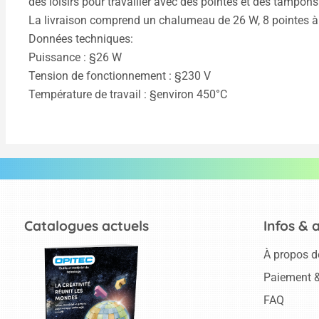
des loisirs pour travailler avec des pointes et des tampons 
La livraison comprend un chalumeau de 26 W, 8 pointes à 
Données techniques:
Puissance : §26 W
Tension de fonctionnement : §230 V
Température de travail : §environ 450°C
Catalogues actuels
Infos & 
À propos d
Paiement &
FAQ