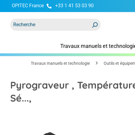
OPITEC France
+33 1 41 53 03 90
recherche
Passer à la navigation principale
Travaux manuels et technologi
Travaux manuels et technologie
Outils et équipe
Pyrograveur , Température
Sé...,
Ignorer la galerie d'images