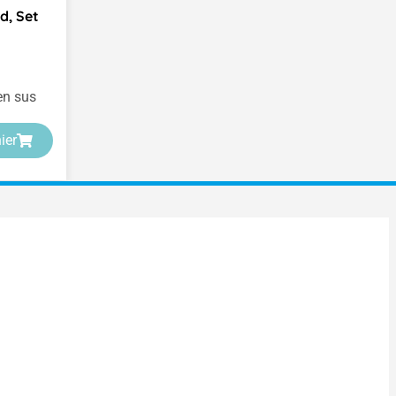
d, Set
 en sus
ier