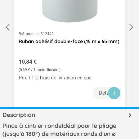
Réf. produit :
312442
Ruban adhésif double-face (15 m x 65 mm)
Prix régulier :
10,34 €
(0,69 € / 1 mètre linéaire)
Prix TTC, frais de livraison en sus
Détails
Description
Pince à cintrer rondeIdéal pour le pliage
(jusqu'à 180°) de matériaux ronds d'un ø