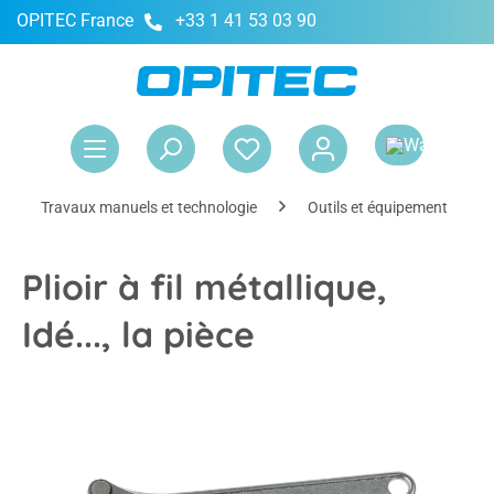
OPITEC France
+33 1 41 53 03 90
tenu principal
Le 
Travaux manuels et technologie
Outils et équipement
Plioir à fil métallique,
Idé..., la pièce
Ignorer la galerie d'images