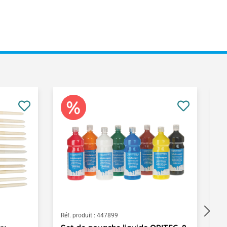
Réf. produit :
447899
Ré