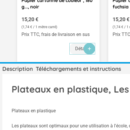
Papier cartonné de couleur , 180
Papier c
g..., noir
fuchsia
Prix régulier :
Prix rég
15,20 €
15,20 €
(1,74 € / 1 mètre carré)
(1,74 € / 1
Prix TTC, frais de livraison en sus
Prix TTC
Détails
Description
Téléchargements et instructions
Plateaux en plastique, Les 
Plateaux en plastique
Les plateaux sont optimaux pour une utilisation à l'école,