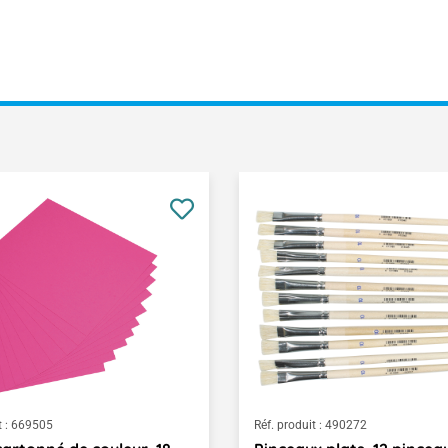
 :
669505
Réf. produit :
490272