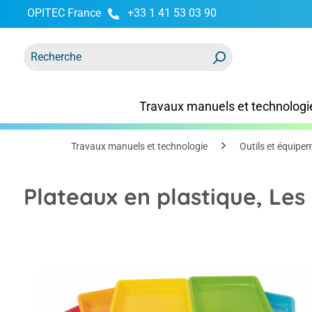
OPITEC France
+33 1 41 53 03 90
recherche
Passer à la navigation principale
Travaux manuels et technologi
Travaux manuels et technologie
Outils et équipe
Plateaux en plastique, Les p
Ignorer la galerie d'images