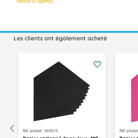
Retour à l'aperçu
Les clients ont également acheté
Ignorer la galerie de produits
Réf. produit :
669619
Réf. produit