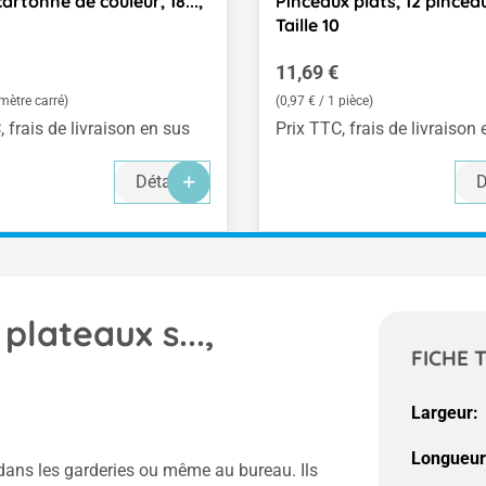
artonné de couleur, 18...,
Pinceaux plats, 12 pinceaux
Taille 10
ulier :
Prix régulier :
11,69 €
 mètre carré)
(0,97 € / 1 pièce)
, frais de livraison en sus
Prix TTC, frais de livraison
Détails
D
plateaux s...,
FICHE 
Largeur:
Longueur
 dans les garderies ou même au bureau. Ils