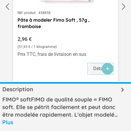
Réf. produit :
458858
Pâte à modeler Fimo Soft , 57g ,
framboise
Prix régulier :
2,96 €
(51,93 € / 1 kilogramme)
Prix TTC, frais de livraison en sus
Détails
Description
FIMO® softFIMO de qualité souple = FIMO
soft. Elle se pétrit facilement et peut donc
être modelée rapidement. L'objet modelé…
Plus