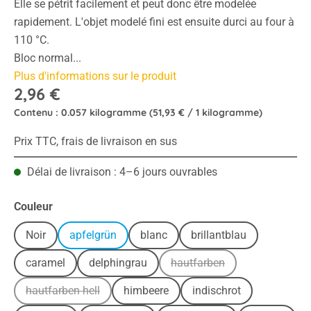
Elle se pétrit facilement et peut donc être modelée
rapidement. L'objet modelé fini est ensuite durci au four à
110 °C.
Bloc normal...
Plus d'informations sur le produit
2,96 €
Contenu :
0.057 kilogramme
(51,93 € / 1 kilogramme)
Prix TTC, frais de livraison en sus
Délai de livraison : 4–6 jours ouvrables
Sélectionnez
Couleur
Noir
apfelgrün
blanc
brillantblau
caramel
delphingrau
hautfarben
(Cette option n'est pas di
hautfarben hell
himbeere
indischrot
(Cette option n'est pas disponible pour le moment.)