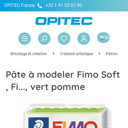
OPITEC France
+33 1 41 53 03 90
tenu principal
Le 
Bricolage et création
Création artistique
Pétrissage 
Pâte à modeler Fimo Soft
, Fi..., vert pomme
Ignorer la galerie d'images