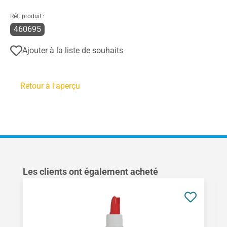
Réf. produit :
460695
Ajouter à la liste de souhaits
Retour à l'aperçu
Ignorer la galerie de produits
Les clients ont également acheté