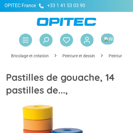
OPITEC France
+33 1 41 53 03 90
tenu principal
Le 
Bricolage et création
Peinture et dessin
Peinture
Pastilles de gouache, 14
pastilles de...,
Ignorer la galerie d'images