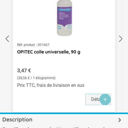
Réf. produit :
301667
OPITEC colle universelle, 90 g
Prix régulier :
3,47 €
(38,56 € / 1 kilogramme)
Prix TTC, frais de livraison en sus
Détails
Description