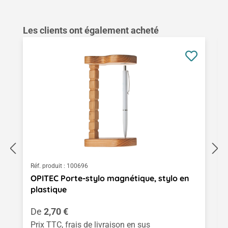
Ignorer la galerie de produits
Les clients ont également acheté
Réf. produit :
100696
OPITEC Porte-stylo magnétique, stylo en
plastique
Prix régulier :
De
2,70 €
Prix TTC, frais de livraison en sus