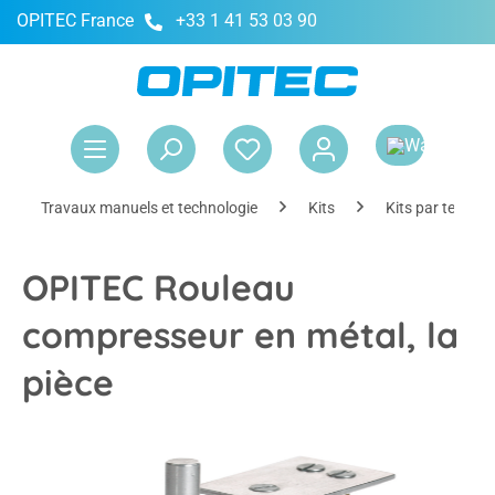
OPITEC France
+33 1 41 53 03 90
tenu principal
Le 
Travaux manuels et technologie
Kits
Kits par techni
OPITEC Rouleau
compresseur en métal, la
pièce
Ignorer la galerie d'images