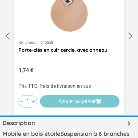
Réf. produit :
640552
Porte-clés en cuir cercle, avec anneau
Prix régulier :
1,74 €
Prix TTC, frais de livraison en sus
-
-
-
+
+
+
Ajouter au panier
Description
Mobile en bois étoileSuspension à 6 branches