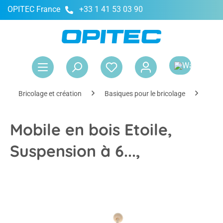
OPITEC France
+33 1 41 53 03 90
tenu principal
Le 
Bricolage et création
Basiques pour le bricolage
Maté
Mobile en bois Etoile,
Suspension à 6...,
Ignorer la galerie d'images