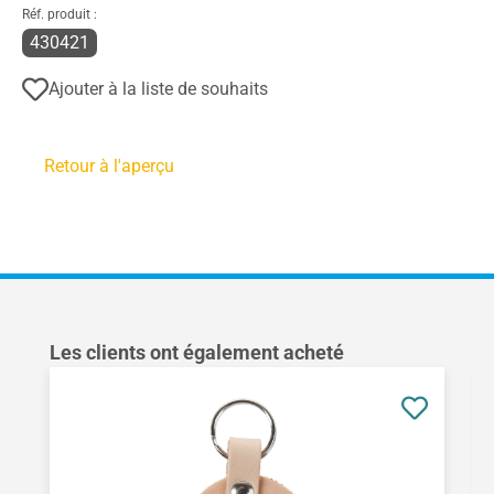
Réf. produit :
430421
Ajouter à la liste de souhaits
Retour à l'aperçu
Ignorer la galerie de produits
Les clients ont également acheté