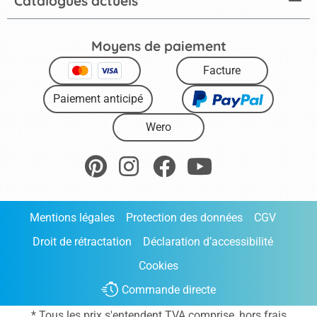
Catalogues actuels
Moyens de paiement
Facture
Paiement anticipé
Wero
Mentions légales
Protection des données
CGV
Droit de rétractation
Déclaration d’accessibilité
Cookies
Commande directe
* Tous les prix s'entendent TVA comprise, hors frais