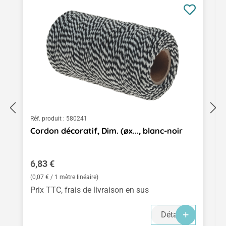
Réf. produit :
580241
Cordon décoratif, Dim. (øx..., blanc-noir
Prix régulier :
6,83 €
(0,07 € / 1 mètre linéaire)
Prix TTC, frais de livraison en sus
Détails