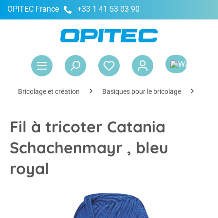
OPITEC France
+33 1 41 53 03 90
tenu principal
Le 
Bricolage et création
Basiques pour le bricolage
Déco
Fil à tricoter Catania
Schachenmayr , bleu
royal
Ignorer la galerie d'images