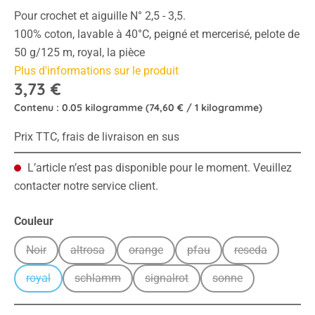
Pour crochet et aiguille N° 2,5 - 3,5.
100% coton, lavable à 40°C, peigné et mercerisé, pelote de
50 g/125 m, royal, la pièce
Plus d'informations sur le produit
3,73 €
Contenu :
0.05 kilogramme
(74,60 € / 1 kilogramme)
Prix TTC, frais de livraison en sus
L’article n’est pas disponible pour le moment. Veuillez
contacter notre service client.
Sélectionnez
Couleur
Noir
altrosa
orange
pfau
reseda
(Cette option n'est pas disponible pour le moment.)
(Cette option n'est pas disponible pour le moment.)
(Cette option n'est pas disponible pour
(Cette option n'est pas dis
(Cette option n
royal
schlamm
signalrot
sonne
(Cette option n'est pas disponible pour le moment.)
(Cette option n'est pas disponible pour le moment.
(Cette option n'est pas disponible
(Cette option n'est 