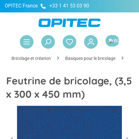
OPITEC France
+33 1 41 53 03 90
tenu principal
Le 
Bricolage et création
Basiques pour le bricolage
Maté
Feutrine de bricolage, (3,5
x 300 x 450 mm)
Ignorer la galerie d'images