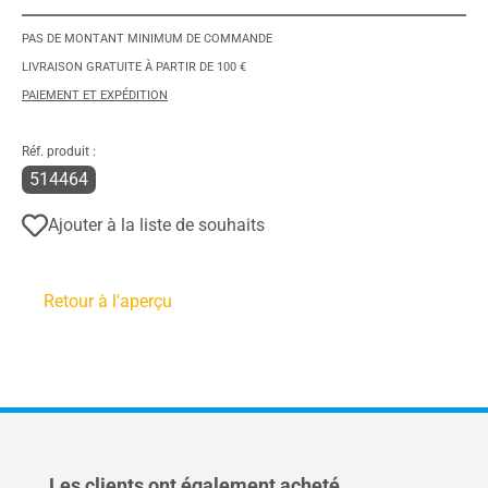
PAS DE MONTANT MINIMUM DE COMMANDE
LIVRAISON GRATUITE À PARTIR DE 100 €
PAIEMENT ET EXPÉDITION
Réf. produit :
514464
Ajouter à la liste de souhaits
Retour à l'aperçu
Ignorer la galerie de produits
Les clients ont également acheté