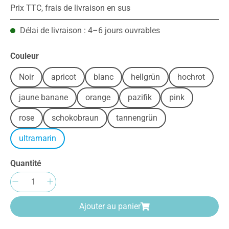
Prix TTC, frais de livraison en sus
Délai de livraison : 4–6 jours ouvrables
Sélectionnez
Couleur
Noir
apricot
blanc
hellgrün
hochrot
jaune banane
orange
pazifik
pink
rose
schokobraun
tannengrün
ultramarin
Quantité
Quantité de produit : Entrez la quantité sou
Ajouter au panier