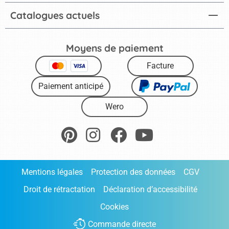
Catalogues actuels
Moyens de paiement
Facture
Paiement anticipé
Wero
Mentions légales
Protection des données
CGV
Droit de rétractation
Déclaration d’accessibilité
Cookies
Commande directe