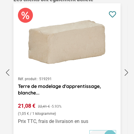
Réf. produit :
519291
Terre de modelage d'apprentissage,
blanche...
Prix de vente :
21,08 €
Prix régulier :
22,41 €
-5.93%
(1,05 € / 1 kilogramme)
Prix TTC, frais de livraison en sus