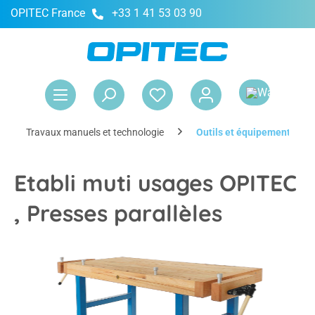
OPITEC France
+33 1 41 53 03 90
tenu principal
Le 
Travaux manuels et technologie
Outils et équipement
Etabli muti usages OPITEC
, Presses parallèles
Ignorer la galerie d'images