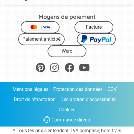
Moyens de paiement
Facture
Paiement anticipé
Wero
Mentions légales
Protection des données
CGV
Droit de rétractation
Déclaration d’accessibilité
Cookies
Commande directe
* Tous les prix s'entendent TVA comprise, hors frais