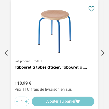
Réf. produit :
305801
Tabouret à tubes d'acier, Tabouret à ...,
Prix régulier :
118,99 €
Prix TTC, frais de livraison en sus
-
-
-
+
+
+
Ajouter au panier