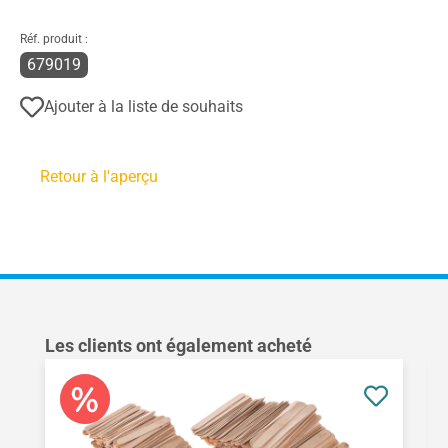
Réf. produit :
679019
Ajouter à la liste de souhaits
Retour à l'aperçu
Ignorer la galerie de produits
Les clients ont également acheté