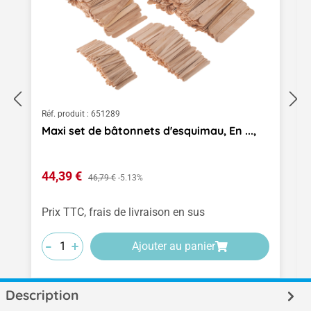
Réf. produit :
651289
Maxi set de bâtonnets d'esquimau, En ...,
Prix de vente :
44,39 €
Prix régulier :
46,79 €
-5.13%
Prix TTC, frais de livraison en sus
-
-
-
+
+
+
Ajouter au panier
Description