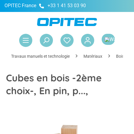
OPITEC France
+33 1 41 53 03 90
tenu principal
Le 
Travaux manuels et technologie
Matériaux
Bois et li
Cubes en bois -2ème
choix-, En pin, p...,
Ignorer la galerie d'images