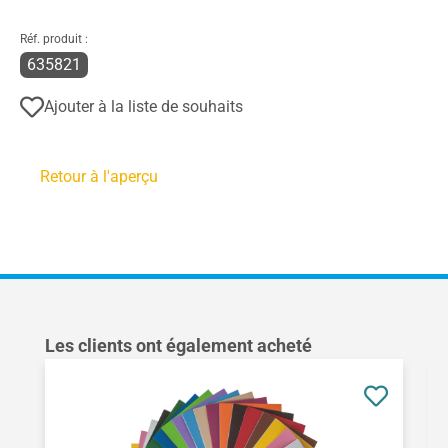
Réf. produit :
635821
Ajouter à la liste de souhaits
Retour à l'aperçu
Ignorer la galerie de produits
Les clients ont également acheté