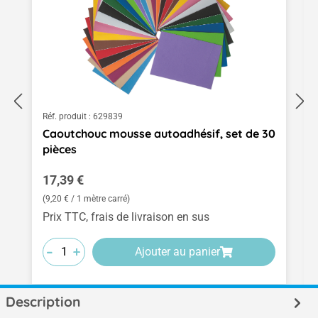
Réf. produit :
629839
Caoutchouc mousse autoadhésif, set de 30
pièces
Prix régulier :
17,39 €
(9,20 € / 1 mètre carré)
Prix TTC, frais de livraison en sus
-
-
-
+
+
+
Ajouter au panier
Description