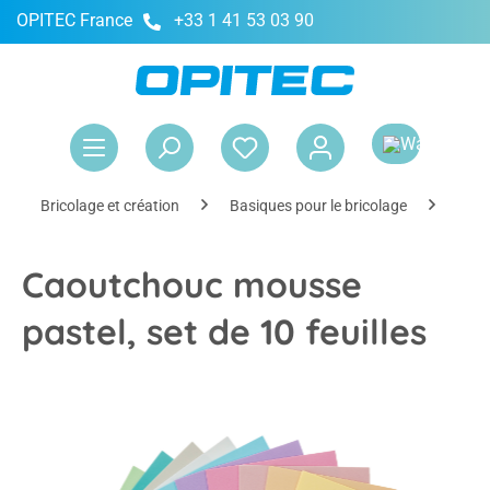
OPITEC France
+33 1 41 53 03 90
tenu principal
Le 
Bricolage et création
Basiques pour le bricolage
Maté
Caoutchouc mousse
pastel, set de 10 feuilles
Ignorer la galerie d'images