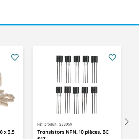
Réf. produit :
233059
Ré
8 x 3,5
Transistors NPN, 10 pièces, BC
B
547