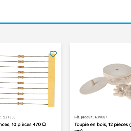
 :
231358
Réf. produit :
639087
nces, 10 pièces 470 Ω
Toupie en bois, 12 pièces (
cm)