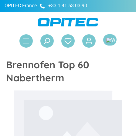
OPITEC France
+33 1 41 53 03 90
tenu principal
Le 
Brennofen Top 60
Nabertherm
Ignorer la galerie d'images