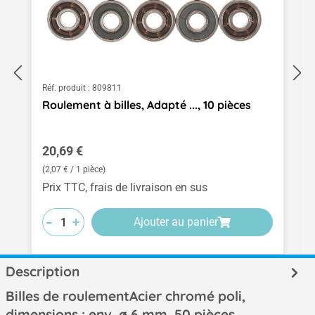
Réf. produit :
809811
Roulement à billes, Adapté ..., 10 pièces
Prix régulier :
20,69 €
(2,07 € / 1 pièce)
Prix TTC, frais de livraison en sus
-
-
-
+
+
+
Ajouter au panier
Description
Billes de roulementAcier chromé poli,
dimensions : env. ø 6 mm, 50 pièces