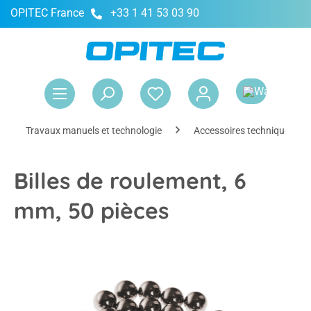
OPITEC France
+33 1 41 53 03 90
tenu principal
Le 
Travaux manuels et technologie
Accessoires techniques
Billes de roulement, 6
mm, 50 pièces
Ignorer la galerie d'images