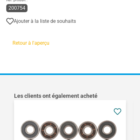
Réf. produit :
200754
Ajouter à la liste de souhaits
Retour à l'aperçu
Ignorer la galerie de produits
Les clients ont également acheté