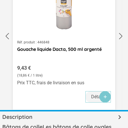
Réf. produit :
446848
Gouache liquide Dacta, 500 ml argenté
Prix régulier :
9,43 €
(18,86 € / 1 litre)
Prix TTC, frais de livraison en sus
Détails
Description
Bâtons de colleLes bâtons de colle ovales