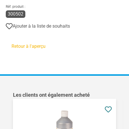
Réf. produit :
300502
Ajouter à la liste de souhaits
Retour à l'aperçu
Ignorer la galerie de produits
Les clients ont également acheté