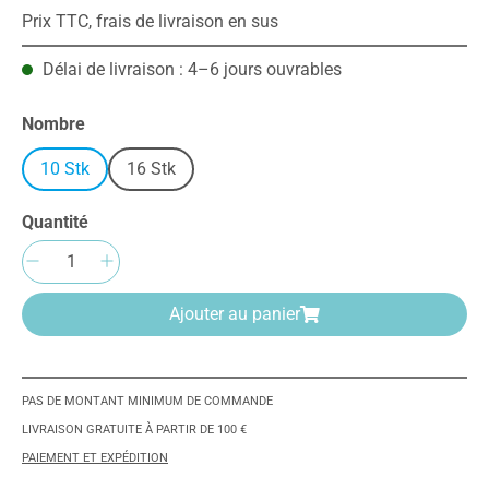
Prix TTC, frais de livraison en sus
Délai de livraison : 4–6 jours ouvrables
Sélectionnez
Nombre
10 Stk
16 Stk
Quantité
Quantité de produit : Entrez la quantité sou
Ajouter au panier
PAS DE MONTANT MINIMUM DE COMMANDE
LIVRAISON GRATUITE À PARTIR DE 100 €
PAIEMENT ET EXPÉDITION