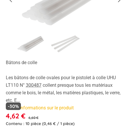
Bâtons de colle
Les bâtons de colle ovales pour le pistolet à colle UHU
LT110 N°
300487
collent presque tous les matériaux
comme le bois, le métal, les matières plastiques, le verre,
etc. E...
-30%
Plus d'informations sur le produit
4,62 €
6,60 €
Contenu :
10 pièce
(0,46 € / 1 pièce)