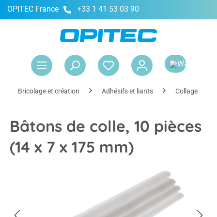
OPITEC France
+33 1 41 53 03 90
tenu principal
Le 
Bricolage et création
Adhésifs et liants
Collage à cha
Bâtons de colle, 10 pièces
(14 x 7 x 175 mm)
Ignorer la galerie d'images