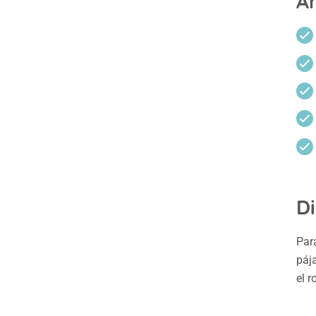
Á
Di
Para
páj
el r