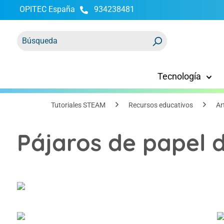
OPITEC España
934238481
 búsqueda
Saltar a la navegación principal
Tecnología
Tutoriales STEAM
Recursos educativos
Ar
Pájaros de papel d