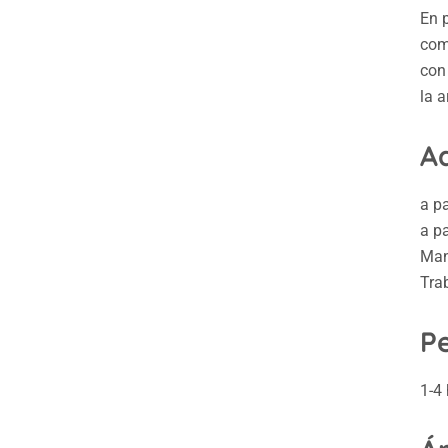
En 
com
con
la a
A
a pa
a pa
Man
Tra
P
1-4 