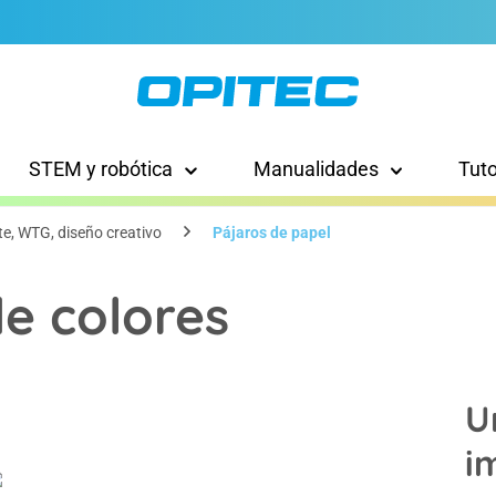
STEM y robótica
Manualidades
Tut
te, WTG, diseño creativo
Pájaros de papel
e colores
U
i