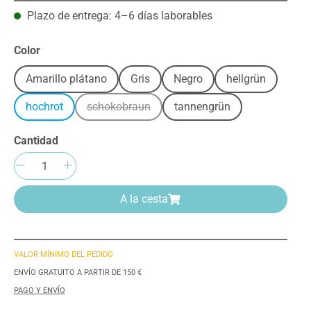
Plazo de entrega: 4–6 días laborables
Seleccione
Color
Amarillo plátano
Gris
Negro
hellgrün
hochrot
schokobraun
tannengrün
(Esta opción no está disponible en este mom
Cantidad
Cantidad del producto: introduce la can
A la cesta
VALOR MÍNIMO DEL PEDIDO
ENVÍO GRATUITO A PARTIR DE 150 €
PAGO Y ENVÍO