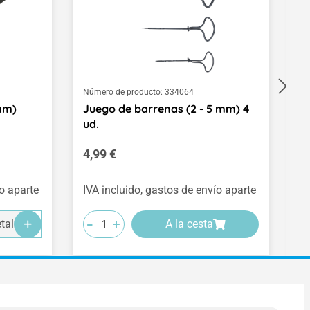
Número de producto:
334064
Nú
 mm)
Juego de barrenas (2 - 5 mm) 4
P
ud.
r
Precio normal:
P
4,99 €
9
(0
ío aparte
IVA incluido, gastos de envío aparte
IV
-
-
-
-
-
-
+
+
+
talles
A la cesta