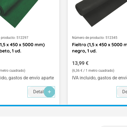
 producto:
512297
Número de producto:
512345
 (1,5 x 450 x 5000 mm)
Fieltro (1,5 x 450 x 5000
eto, 1 ud.
negro, 1 ud.
normal:
Precio normal:
13,99 €
1 metro cuadrado)
(6,36 € / 1 metro cuadrado)
uido, gastos de envío aparte
IVA incluido, gastos de env
Detalles
De