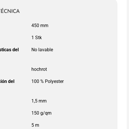
TÉCNICA
450 mm
:
sticas del
:
hochrot
ión del
100 % Polyester
150 g/qm
5 m