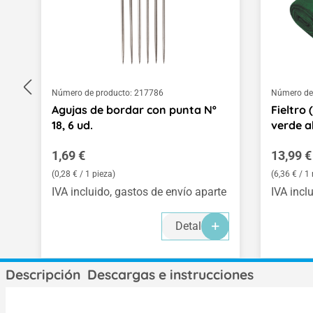
Número de producto:
217786
Número de
Agujas de bordar con punta Nº
Fieltro
18, 6 ud.
verde ab
Precio normal:
Precio 
1,69 €
13,99 €
(0,28 € / 1 pieza)
(6,36 € / 
IVA incluido, gastos de envío aparte
IVA incl
Detalles
Descripción
Descargas e instrucciones