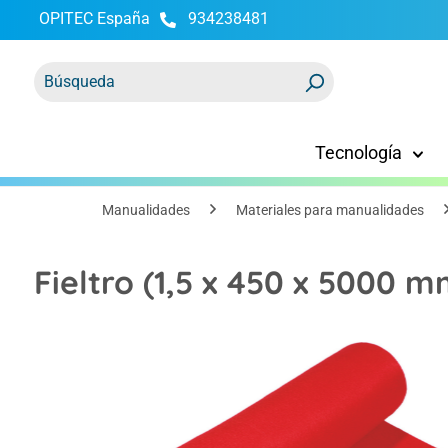
OPITEC España
934238481
 búsqueda
Saltar a la navegación principal
Tecnología
Manualidades
Materiales para manualidades
Fieltro (1,5 x 450 x 5000 mm
Omitir galería de imágenes